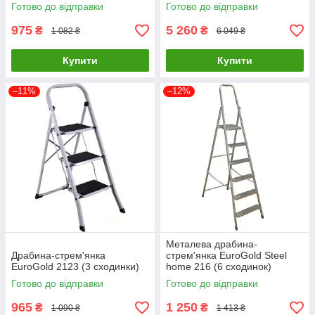
Готово до відправки
Готово до відправки
975
5 260
₴
₴
1 082 ₴
6 049 ₴
Купити
Купити
–11%
–12%
Металева драбина-
Драбина-стрем'янка
стрем'янка EuroGold Steel
EuroGold 2123 (3 сходинки)
home 216 (6 сходинок)
Готово до відправки
Готово до відправки
965
1 250
₴
₴
1 090 ₴
1 413 ₴