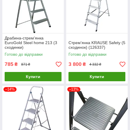
Драбина-стрем'янка
EuroGold Steel home 213 (3
Стрем'янка KRAUSE Safety (5
сходинки)
сходинок) (126337)
Готово до відправки
Готово до відправки
785
3 800
₴
₴
871 ₴
4 332 ₴
Купити
Купити
–14%
–13%