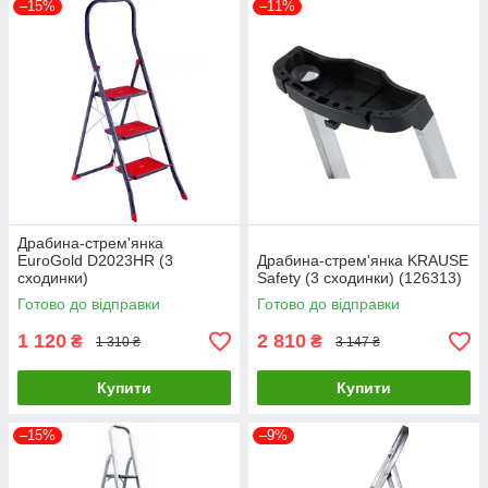
–15%
–11%
Драбина-стрем'янка
EuroGold D2023HR (3
Драбина-стрем'янка KRAUSE
сходинки)
Safety (3 сходинки) (126313)
Готово до відправки
Готово до відправки
1 120
2 810
₴
₴
1 310 ₴
3 147 ₴
Купити
Купити
–15%
–9%