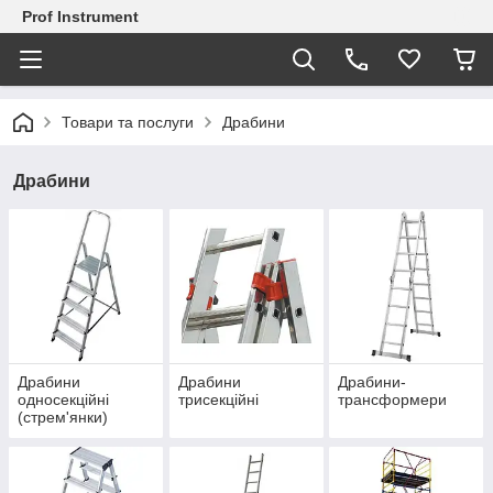
Prof Instrument
Товари та послуги
Драбини
Драбини
Драбини
Драбини
Драбини-
односекційні
трисекційні
трансформери
(стрем'янки)