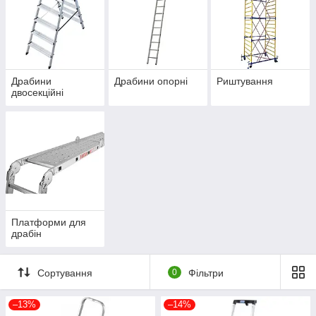
Драбини
Драбини опорні
Риштування
двосекційні
Платформи для
драбін
Сортування
0
Фільтри
–13%
–14%