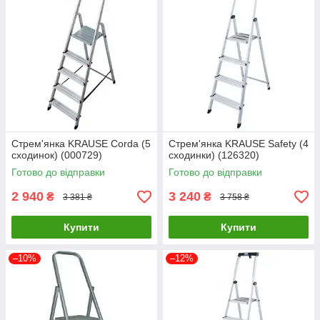
Стрем'янка KRAUSE Corda (5
Стрем'янка KRAUSE Safety (4
сходинок) (000729)
сходинки) (126320)
Готово до відправки
Готово до відправки
2 940
3 240
₴
₴
3 381 ₴
3 758 ₴
Купити
Купити
–10%
–12%