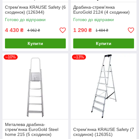
Стрем'янка KRAUSE Safety (6
Драбина-стрем'янка
сходинок) (126344)
EuroGold 2124 (4 сходинки)
Готово до відправки
Готово до відправки
4 430
1 290
₴
₴
4 962 ₴
1 484 ₴
Купити
Купити
–10%
–13%
Металева драбина-
стрем'янка EuroGold Steel
Стрем'янка KRAUSE Safety (7
home 215 (5 сходинок)
сходинок) (126351)