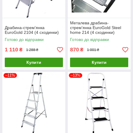
Металева драбина-
Драбина-стрем'янка
стрем'янка EuroGold Steel
EuroGold 2104 (4 сходинки)
home 214 (4 сходинки)
Готово до відправки
Готово до відправки
1 110
870
₴
₴
1 288 ₴
1 001 ₴
Купити
Купити
–11%
–13%