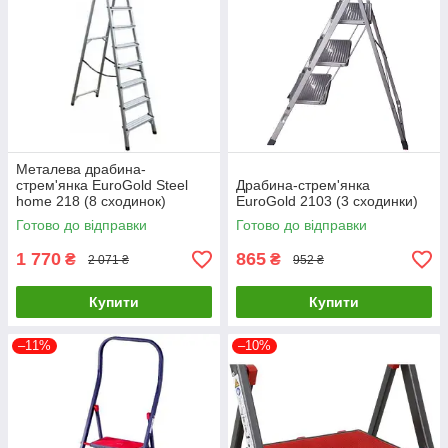
Металева драбина-
стрем'янка EuroGold Steel
Драбина-стрем'янка
home 218 (8 сходинок)
EuroGold 2103 (3 сходинки)
Готово до відправки
Готово до відправки
1 770
865
₴
₴
2 071 ₴
952 ₴
Купити
Купити
–11%
–10%