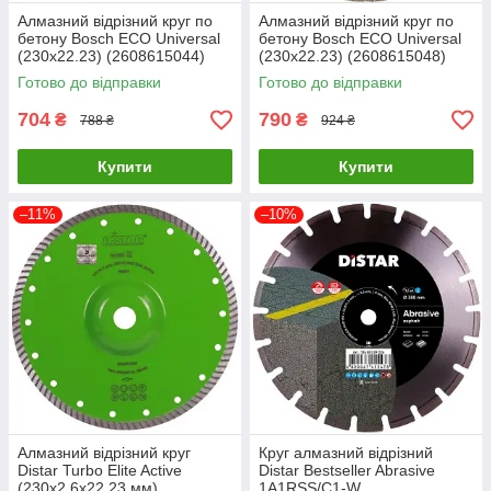
Алмазний відрізний круг по
Алмазний відрізний круг по
бетону Bosch ECO Universal
бетону Bosch ECO Universal
(230х22.23) (2608615044)
(230х22.23) (2608615048)
Готово до відправки
Готово до відправки
704
790
₴
₴
788 ₴
924 ₴
Купити
Купити
–11%
–10%
Алмазний відрізний круг
Круг алмазний відрізний
Distar Turbo Elite Active
Distar Bestseller Abrasive
(230x2.6x22.23 мм)
1A1RSS/C1-W