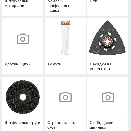
Шліфувальні
Алмазні
Біти
матеріали
шліфувальні
чашки
Дротяні щітки
Хомути
Насадки на
реноватор
Шліфувальні круги
Стрічка, плівка,
Скобі, цвяхи,
скотч
шпильки