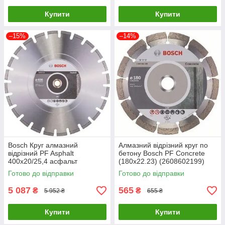
Купити
Купити
–15%
–14%
Bosch Круг алмазний
Алмазний відрізний круг по
відрізний PF Asphalt
бетону Bosch PF Concrete
400х20/25,4 асфальт
(180х22.23) (2608602199)
Готово до відправки
Готово до відправки
5 087
565
₴
₴
5 952 ₴
655 ₴
Купити
Купити