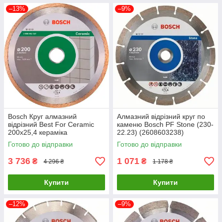
–13%
–9%
Bosch Круг алмазний
Алмазний відрізний круг по
відрізний Best For Ceramic
каменю Bosch PF Stone (230-
200х25,4 кераміка
22.23) (2608603238)
Готово до відправки
Готово до відправки
3 736
1 071
₴
₴
4 296 ₴
1 178 ₴
Купити
Купити
–12%
–9%