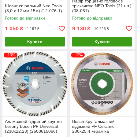
Набір торцевих головок з
Шланг спіральний Neo Tools
тріскачкою NEO Tools (21 шт.)
(8,0 х 12 мм 15м) (12-076-1)
(08-061)
Готово до відправки
Готово до відправки
1 050
9 130
₴
₴
1 197 ₴
10 226 ₴
Купити
Купити
–10%
–12%
Аллмазний відрізний круг по
Bosch Круг алмазний
бетону Bosch PF Universal
відрізний PF Ceramic
(230х22.23) (2608615066)
200х25,4 кераміка