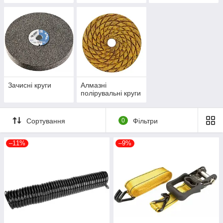
Зачисні круги
Алмазні
полірувальні круги
Сортування
0
Фільтри
–11%
–9%