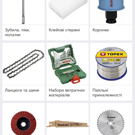
Зубила, піки,
Клейові стержні
Коронки
лопатки
Ланцюги та шини
Набори витратних
Паяльні
матеріалів
приналежності