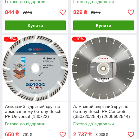
Готово до відправки
Готово до відправки
844
829
₴
₴
937 ₴
937 ₴
Купити
Купити
–15%
–10%
Алмазний відрізний круг по
Алмазний відрізний круг по
армованному бетону Bosch
бетону Bosch PF Concrete
PF Universal (180х22)
(350х20/25,4) (2608602544)
(2608615063)
Готово до відправки
Готово до відправки
650
2 737
₴
₴
761 ₴
3 038 ₴