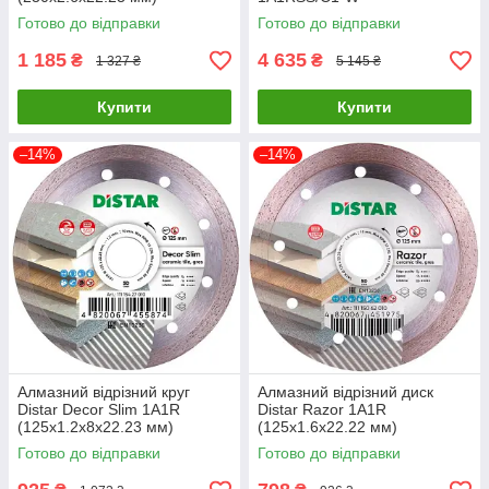
(10216025017)
350x3.2/2.2x9x25.4-21 F4
Готово до відправки
Готово до відправки
Сегментний (12485129024)
1 185
4 635
₴
₴
1 327 ₴
5 145 ₴
Купити
Купити
–14%
–14%
Алмазний відрізний круг
Алмазний відрізний диск
Distar Decor Slim 1A1R
Distar Razor 1A1R
(125x1.2x8x22.23 мм)
(125х1.6х22.22 мм)
(11115427010)
(11115062010)
Готово до відправки
Готово до відправки