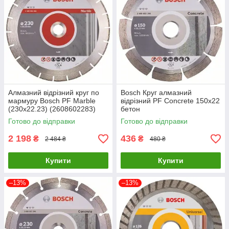
Алмазний відрізний круг по
Bosch Круг алмазний
мармуру Bosch PF Marble
відрізний PF Concrete 150х22
(230х22.23) (2608602283)
бетон
Готово до відправки
Готово до відправки
2 198
436
₴
₴
2 484 ₴
480 ₴
Купити
Купити
–13%
–13%