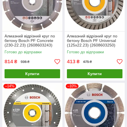
Алмазний відрізний круг по
Алмазний відрізний круг по
бетону Bosch PF Concrete
бетону Bosch PF Universal
(230-22.23) (2608603243)
(125х22.23) (2608603250)
Готово до відправки
Готово до відправки
814
413
₴
₴
936 ₴
475 ₴
Купити
Купити
–14%
–10%