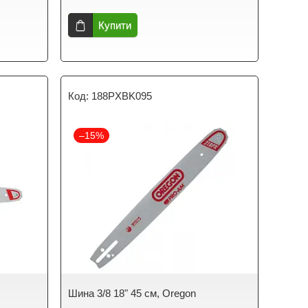
Купити
188PXBK095
–15%
Шина 3/8 18" 45 см, Oregon