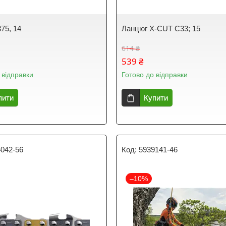
75, 14
Ланцюг X-CUT C33; 15
614 ₴
539 ₴
 відправки
Готово до відправки
пити
Купити
4042-56
5939141-46
–10%