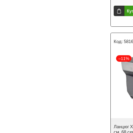
Ку
581
–11%
Ланцюг X-
см, 68 се