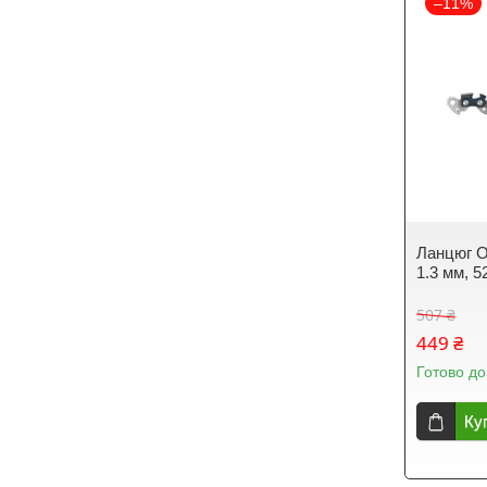
–11%
Ланцюг 
1.3 мм, 5
507 ₴
449 ₴
Готово до
Ку