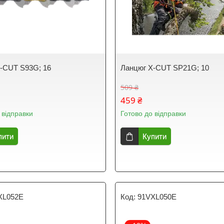
-CUT S93G; 16
Ланцюг X-CUT SP21G; 10
509 ₴
459 ₴
 відправки
Готово до відправки
пити
Купити
XL052E
91VXL050E