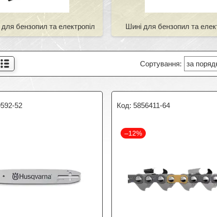
 для бензопил та електропіл
Шині для бензопил та елек
9592-52
5856411-64
–12%