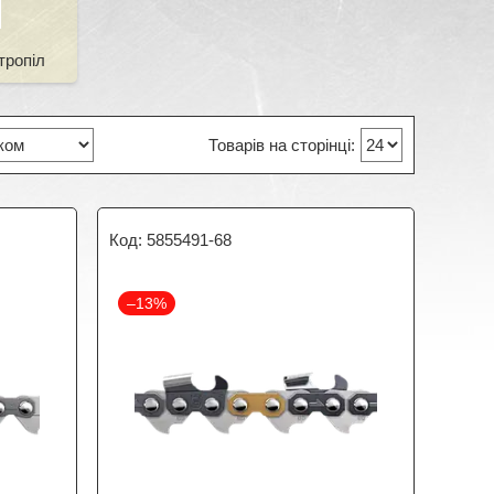
тропіл
5855491-68
–13%