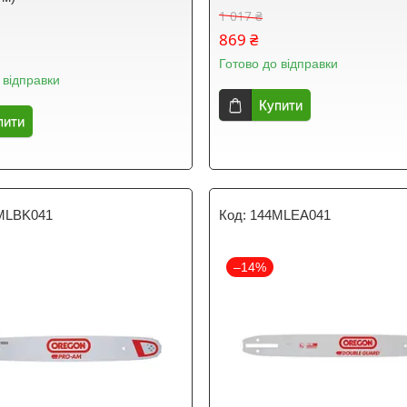
1 017 ₴
869 ₴
Готово до відправки
 відправки
Купити
пити
MLBK041
144MLEA041
–14%