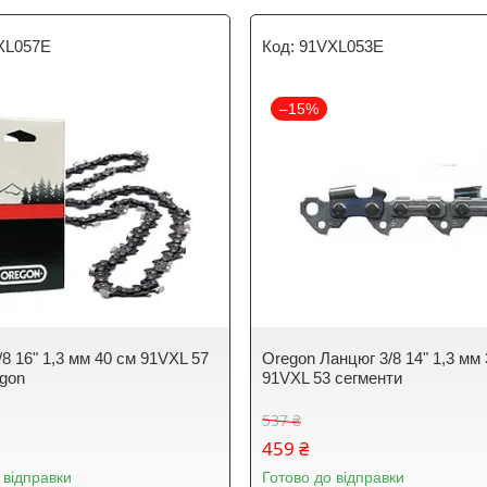
XL057E
91VXL053E
–15%
8 16" 1,3 мм 40 см 91VXL 57
Oregon Ланцюг 3/8 14" 1,3 мм
egon
91VXL 53 сегменти
537 ₴
459 ₴
 відправки
Готово до відправки