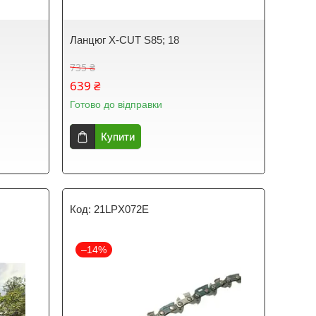
Ланцюг X-CUT S85; 18
735 ₴
639 ₴
Готово до відправки
Купити
21LPX072E
–14%