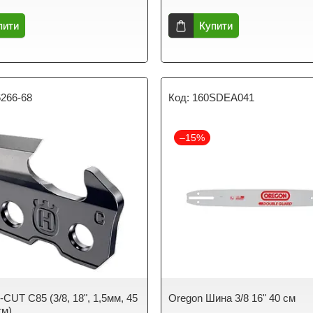
пити
Купити
6266-68
160SDEA041
–15%
CUT C85 (3/8, 18", 1,5мм, 45
Oregon Шина 3/8 16" 40 см
гм)