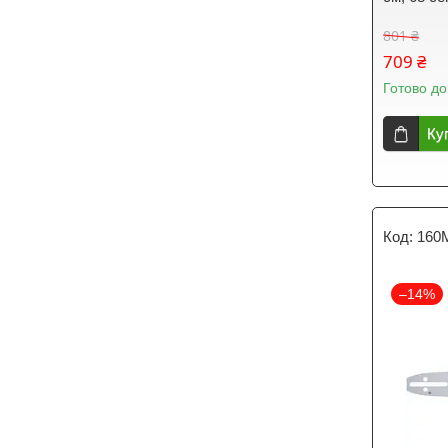
801 ₴
709 ₴
Готово до
Ку
160
–14%