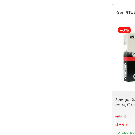
91V
–9%
Ланцюг 3/
сегм, Or
538 ₴
489 ₴
Готово до