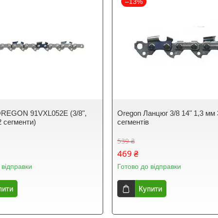
–13%
OREGON 91VXL052E (3/8",
Oregon Ланцюг 3/8 14" 1,3 мм 
2 сегменти)
сегментів
539 ₴
469 ₴
 відправки
Готово до відправки
пити
Купити