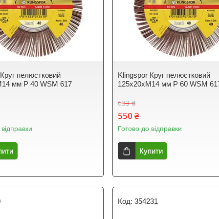
r Круг пелюстковий
Klingspor Круг пелюстковий
M14 мм P 40 WSM 617
125x20xM14 мм P 60 WSM 61
633 ₴
550 ₴
 відправки
Готово до відправки
пити
Купити
0
354231