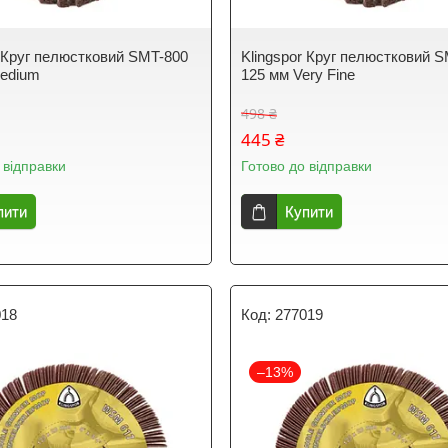
r Круг пелюстковий SMT-800
Klingspor Круг пелюстковий 
edium
125 мм Very Fine
498 ₴
445 ₴
 відправки
Готово до відправки
пити
Купити
018
277019
–13%