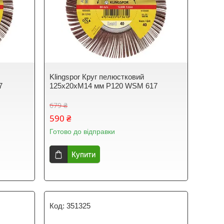
Klingspor Круг пелюстковий
7
125x20xM14 мм P120 WSM 617
679 ₴
590 ₴
Готово до відправки
Купити
351325