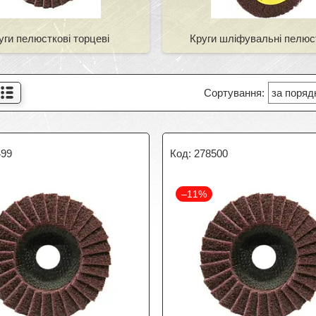
уги пелюсткові торцеві
Круги шліфувальні пелюс
499
278500
–11%