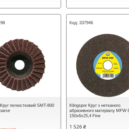
498
337946
r Круг пелюстковий SMT-800
Klingspor Круг з нетканого
oarse
абразивного матеріалу MFW 
150x6x25,4 Fine
1 526 ₴