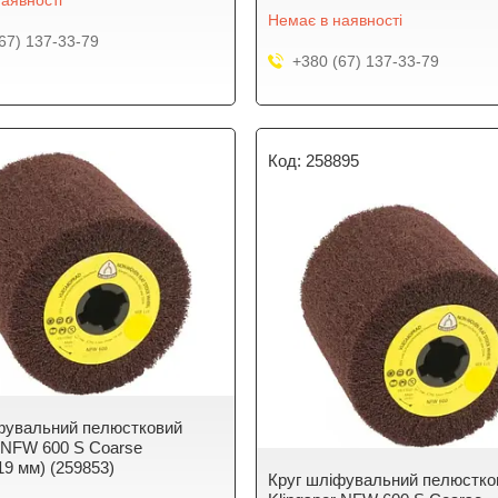
аявності
Немає в наявності
67) 137-33-79
+380 (67) 137-33-79
258895
фувальний пелюстковий
r NFW 600 S Coarse
19 мм) (259853)
Круг шліфувальний пелюстко