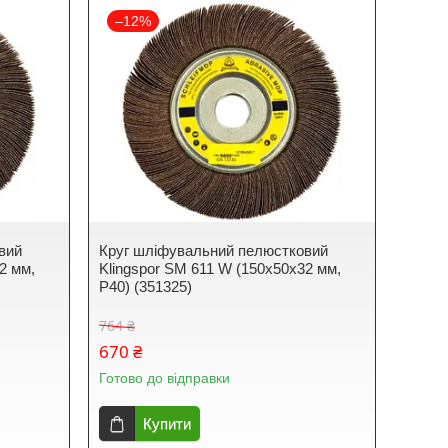
–12%
вий
Круг шліфувальний пелюстковий
2 мм,
Klingspor SM 611 W (150х50x32 мм,
P40) (351325)
764 ₴
670 ₴
Готово до відправки
Купити