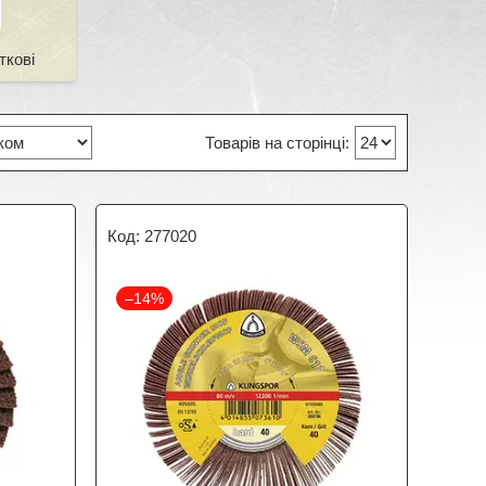
ткові
277020
–14%