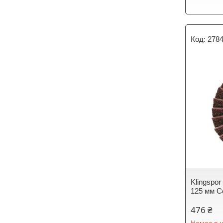
278
Klingspo
125 мм C
476 ₴