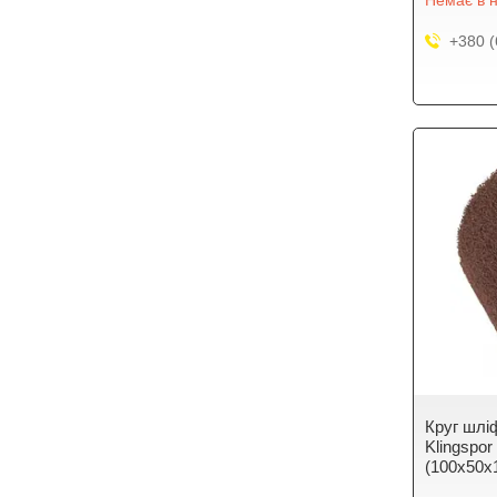
Немає в н
+380 (
Круг шлі
Klingspo
(100х50х