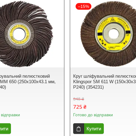
–15%
фувальний пелюстковий
Круг шліфувальний пелюстко
r MM 650 (250х100х43.1 мм,
Klingspor SM 611 W (150х30х3
40)
P240) (354231)
848 ₴
725 ₴
 відправки
Готово до відправки
пити
Купити