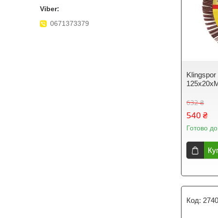
0671373379
Klingspo
125x20x
632 ₴
540 ₴
Готово до
Ку
274