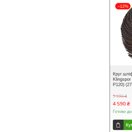
–12%
Круг шлі
Klingspo
P120) (27
5 233 ₴
4 590 ₴
Готово до
Ку