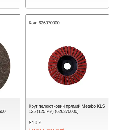
626370000
Круг пелюстковий прямий Metabo KLS
600
125 (125 мм) (626370000)
810 ₴