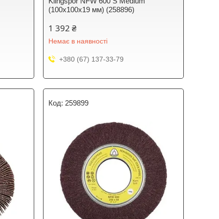
Klingspor NFW 600 S Medium
(100х100х19 мм) (258896)
1 392 ₴
Немає в наявності
+380 (67) 137-33-79
259899