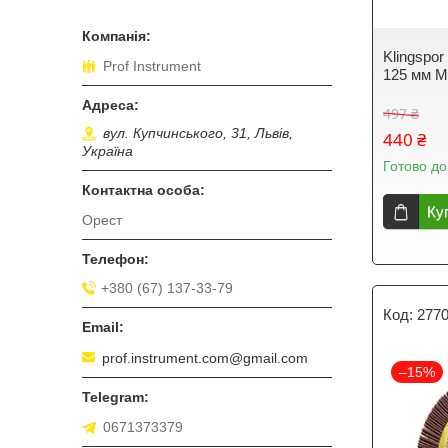
Klingspo
Prof Instrument
125 мм M
497 ₴
вул. Купчинського, 31, Львів,
440 ₴
Україна
Готово до
Ку
Орест
+380 (67) 137-33-79
277
prof.instrument.com@gmail.com
–15%
0671373379