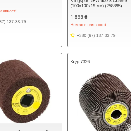
Klingspor NFW 600 S Coarse
(100х100х19 мм) (258895)
аявності
1 868 ₴
67) 137-33-79
Немає в наявності
+380 (67) 137-33-79
7326