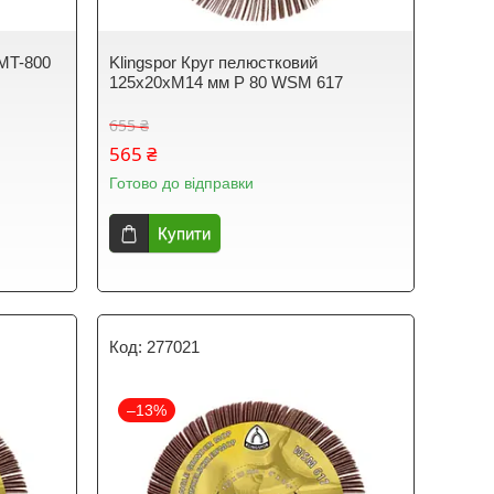
SMT-800
Klingspor Круг пелюстковий
125x20xM14 мм P 80 WSM 617
655 ₴
565 ₴
Готово до відправки
Купити
277021
–13%