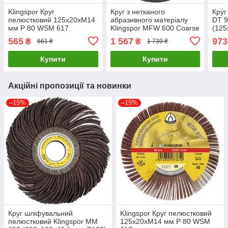
Klingspor Круг
Круг з нетканого
Круг
пелюстковий 125x20xM14
абразивного матеріалу
DT 9
мм P 80 WSM 617
Klingspor MFW 600 Coarse
(125
(125x22x6 мм) (342218)
565
1 567
973
₴
₴
661 ₴
1 739 ₴
Купити
Купити
Акційні пропозиції та новинки
–15%
–15%
Круг шліфувальний
Klingspor Круг пелюстковий
пелюстковий Klingspor MM
125x20xM14 мм P 80 WSM