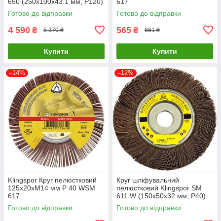
650 (250х100х43.1 мм, P120)
617
(2740)
Готово до відправки
Готово до відправки
4 590
565
₴
₴
5 370 ₴
661 ₴
Купити
Купити
–14%
–12%
Klingspor Круг пелюстковий
Круг шліфувальний
125x20xM14 мм P 40 WSM
пелюстковий Klingspor SM
617
611 W (150х50x32 мм, P40)
(351325)
Готово до відправки
Готово до відправки