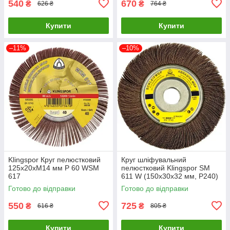
540
670
₴
₴
626 ₴
764 ₴
Купити
Купити
–11%
–10%
Klingspor Круг пелюстковий
Круг шліфувальний
125x20xM14 мм P 60 WSM
пелюстковий Klingspor SM
617
611 W (150х30х32 мм, P240)
(354231)
Готово до відправки
Готово до відправки
550
725
₴
₴
616 ₴
805 ₴
Купити
Купити