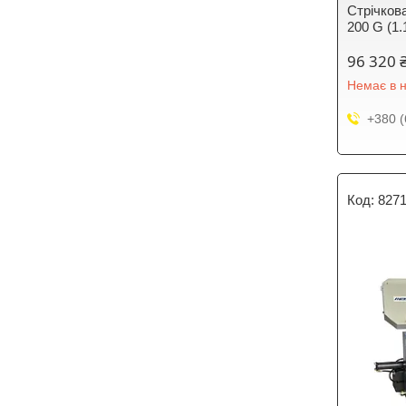
Стрічков
200 G (1.
96 320 
Немає в н
+380 (
827