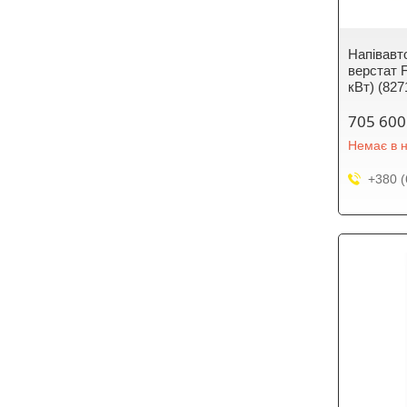
Напівавт
верстат 
кВт) (827
705 600
Немає в н
+380 (