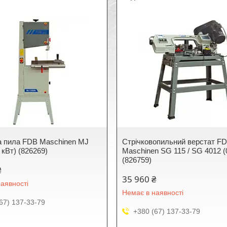
а пила FDB Maschinen MJ
Стрічковопильний верстат F
 кВт) (826269)
Maschinen SG 115 / SG 4012 (
(826759)
₴
35 960 ₴
аявності
Немає в наявності
67) 137-33-79
+380 (67) 137-33-79