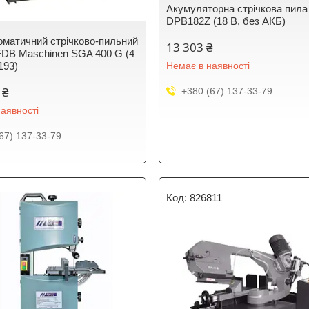
Акумуляторна стрічкова пила
DPB182Z (18 В, без АКБ)
оматичний стрічково-пильний
13 303 ₴
FDB Maschinen SGA 400 G (4
193)
Немає в наявності
 ₴
+380 (67) 137-33-79
аявності
67) 137-33-79
826811