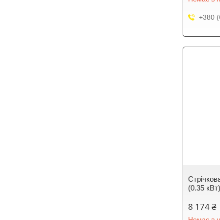
+380 (
Стрічков
(0.35 кВт
8 174 ₴
Немає в н