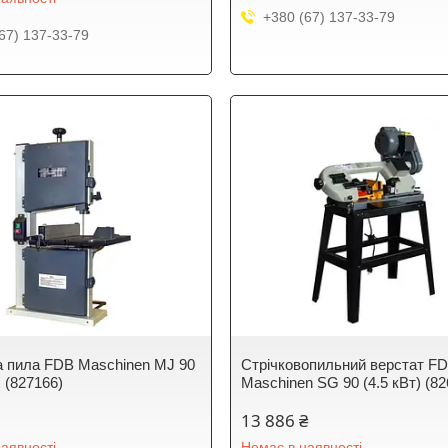
+380 (67) 137-33-79
67) 137-33-79
а пила FDB Maschinen MJ 90
Стрічковопильний верстат F
) (827166)
Maschinen SG 90 (4.5 кВт) (82
13 886 ₴
аявності
Немає в наявності