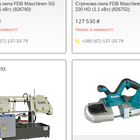
а пила FDB Maschinen SG
Стрічкова пила FDB Maschin
1 кВт) (826760)
220 HD (1.1 кВт) (826752)
₴
127 530 ₴
аявності
Немає в наявності
67) 137-33-79
+380 (67) 137-33-79
193