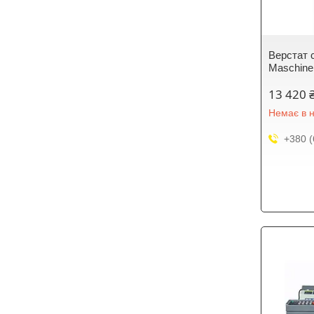
Верстат 
Maschinen
13 420 
Немає в н
+380 (