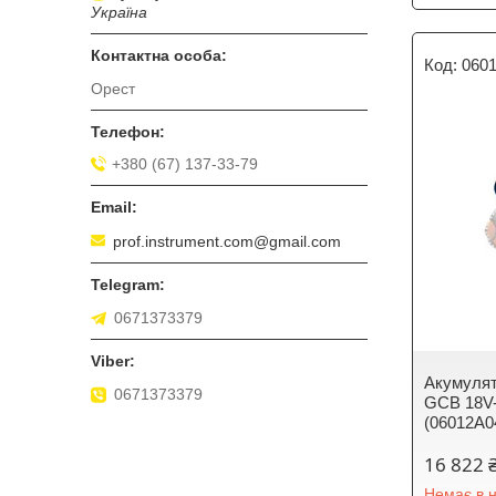
Україна
060
Орест
+380 (67) 137-33-79
prof.instrument.com@gmail.com
0671373379
Акумулят
0671373379
GCB 18V-6
(06012A0
16 822 
Немає в н