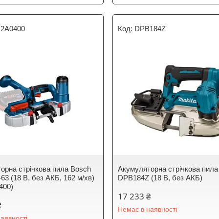
12A0400
DPB184Z
орна стрічкова пила Bosch
Акумуляторна стрічкова пила
3 (18 В, без АКБ, 162 м/хв)
DPB184Z (18 В, без АКБ)
400)
17 233 ₴
₴
Немає в наявності
аявності