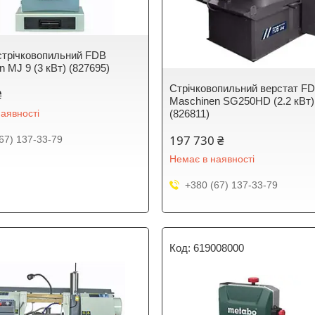
стрічковопильний FDB
 MJ 9 (3 кВт) (827695)
Стрічковопильний верстат F
₴
Maschinen SG250HD (2.2 кВт)
аявності
(826811)
197 730 ₴
67) 137-33-79
Немає в наявності
+380 (67) 137-33-79
619008000