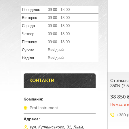
Понеділок
09:00
18:00
Вівторок
09:00
18:00
Середа
09:00
18:00
Четвер
09:00
18:00
Пʼятниця
09:00
18:00
Субота
Вихідний
Неділя
Вихідний
КОНТАКТИ
Стрічков
350N (7.5
38 850 
Немає в н
Prof Instrument
+380 (
вул. Купчинського, 31, Львів,