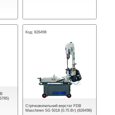
826498
DB
6785)
Стрічковопильний верстат FDB
Maschinen SG 5018 (0.75 Вт) (826498)