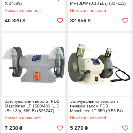
(827699)
MF13DW (0.18 кВт) (827113)
Немає в наявності
Немає в наявності
40 320
32 856
₴
₴
Заточувальний верстат FDB
Заточувальний верстат з
Maschinen LT 1500/400 (1.5
гнучким валом FDB
кВт, ~3ф, 380 В) (826247)
Maschinen LT 550 (0.55 Вт)
(826244)
Немає в наявності
Немає в наявності
7 238
5 279
₴
₴