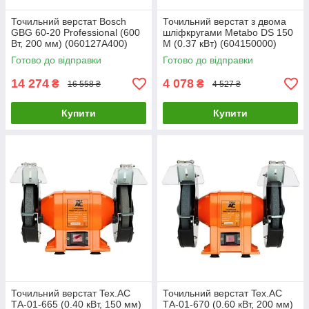
Точильний верстат Bosch
Точильний верстат з двома
GBG 60-20 Professional (600
шліфкругами Metabo DS 150
Вт, 200 мм) (060127A400)
M (0.37 кВт) (604150000)
Готово до відправки
Готово до відправки
14 274
4 078
₴
₴
16 558 ₴
4 527 ₴
Купити
Купити
Точильний верстат Tex.AC
Точильний верстат Tex.AC
ТА-01-665 (0.40 кВт, 150 мм)
ТА-01-670 (0.60 кВт, 200 мм)