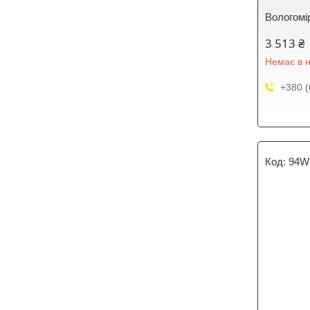
Вологомір
3 513 ₴
Немає в н
+380 (
94W