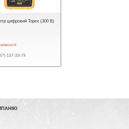
тр цифровий Topex (300 В)
аявності
67) 137-33-79
МПАНІЮ