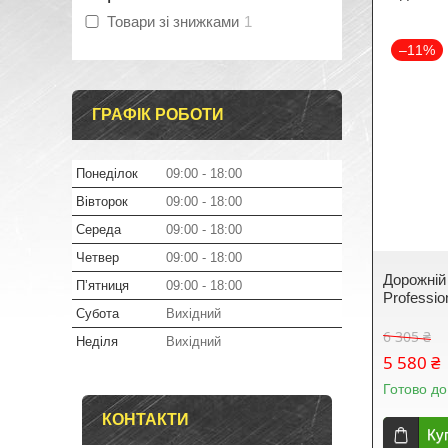
Товари зі знижками
1
–11%
ГРАФІК РОБОТИ
Понеділок
09:00
18:00
Вівторок
09:00
18:00
Середа
09:00
18:00
Четвер
09:00
18:00
Дорожній
Пʼятниця
09:00
18:00
Professio
Субота
Вихідний
6 305 ₴
Неділя
Вихідний
5 580 ₴
Готово до
КОНТАКТИ
Ку