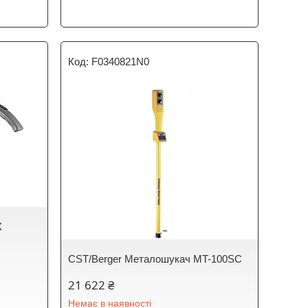
F0340821N0
X
CST/Berger Металошукач MT-100SC
21 622 ₴
Немає в наявності