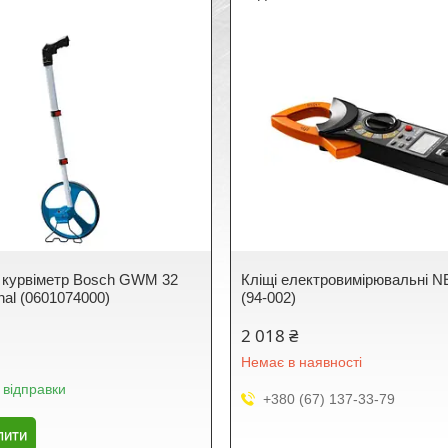
 курвіметр Bosch GWM 32
Кліщі електровимірювальні N
nal (0601074000)
(94-002)
2 018 ₴
Немає в наявності
 відправки
+380 (67) 137-33-79
пити