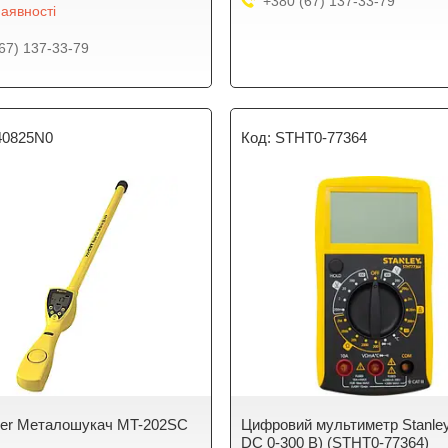
+380 (67) 137-33-79
аявності
67) 137-33-79
40825N0
STHT0-77364
ger Металошукач MT-202SC
Цифровий мультиметр Stanley
DC 0-300 В) (STHT0-77364)