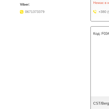
Немає в н
0671373379
+380 (
F03
CST/Ber