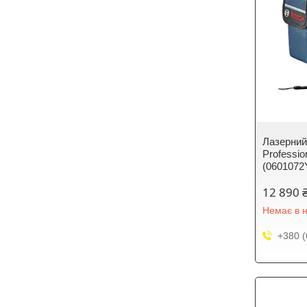
Лазерний
Professio
(0601072
12 890 
Немає в н
+380 (