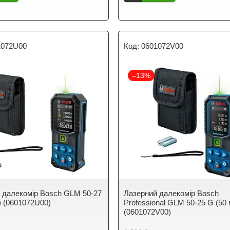
1072U00
0601072V00
–13%
 далекомір Bosch GLM 50-27
Лазерний далекомір Bosch
) (0601072U00)
Professional GLM 50-25 G (50 
(0601072V00)