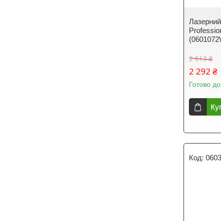
Лазерний
Professio
(0601072
2 613 ₴
2 292 ₴
Готово до
Ку
060