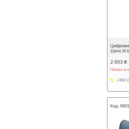
Цифровий
Zamo III 
2 603 ₴
Немає в н
+380 (
060