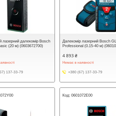
 лазерний далекомір Bosch
Далекомір лазерний Bosch G
basic (20 м) (0603672700)
Professional (0.15-40 м) (0601
4 893 ₴
аявності
Немає в наявності
67) 137-33-79
+380 (67) 137-33-79
1072Y00
0601072E00