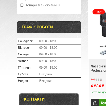
Товари зі знижками
8
–15%
ГРАФІК РОБОТИ
Понеділок
09:00
18:00
Вівторок
09:00
18:00
Середа
09:00
18:00
Четвер
09:00
18:00
Лазерний
Пʼятниця
09:00
18:00
Professio
Субота
Вихідний
5 714 ₴
Неділя
Вихідний
4 884 ₴
Готово до
КОНТАКТИ
Ку