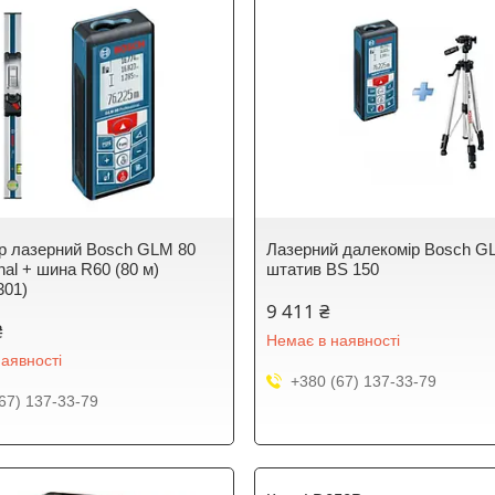
р лазерний Bosch GLM 80
Лазерний далекомір Bosch G
nal + шина R60 (80 м)
штатив BS 150
301)
9 411 ₴
₴
Немає в наявності
аявності
+380 (67) 137-33-79
67) 137-33-79