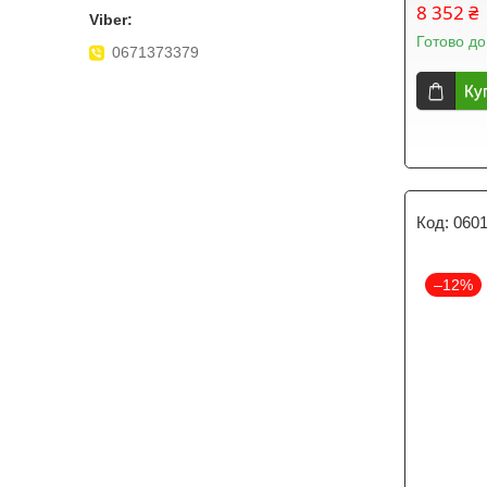
8 352 ₴
Готово до
0671373379
Ку
060
–12%