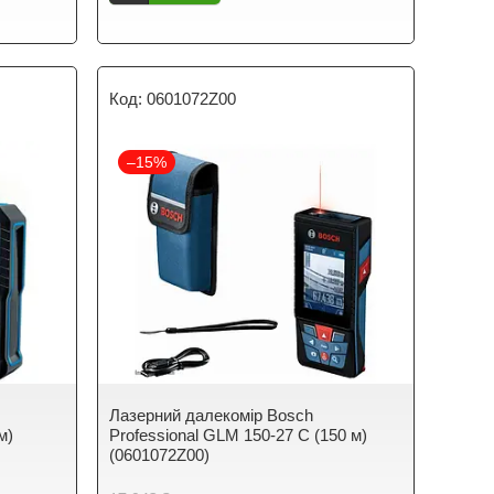
0601072Z00
–15%
Лазерний далекомір Bosch
м)
Professional GLM 150-27 C (150 м)
(0601072Z00)