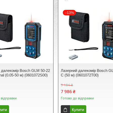
–13%
 далекомір Bosch GLM 50-22
Лазерний далекомір Bosch G
nal (0.05-50 м) (0601072S00)
C (50 м) (0601072T00)
9 184 ₴
7 986 ₴
 відправки
Готово до відправки
пити
Купити