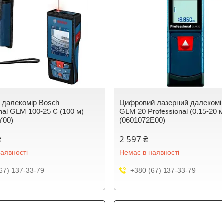
 далекомір Bosch
Цифровий лазерний далекомі
nal GLM 100-25 C (100 м)
GLM 20 Professional (0.15-20 
Y00)
(0601072E00)
₴
2 597 ₴
аявності
Немає в наявності
67) 137-33-79
+380 (67) 137-33-79