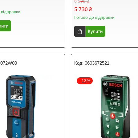
6 590 ₴
5 730 ₴
 відправки
Готово до відправки
пити
Купити
1072W00
0603672521
–13%