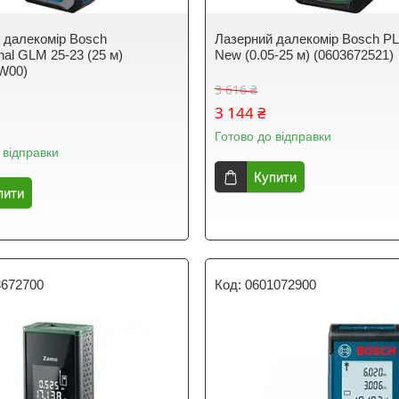
 далекомір Bosch
Лазерний далекомір Bosch P
nal GLM 25-23 (25 м)
New (0.05-25 м) (0603672521)
W00)
3 616 ₴
3 144 ₴
Готово до відправки
 відправки
Купити
пити
3672700
0601072900