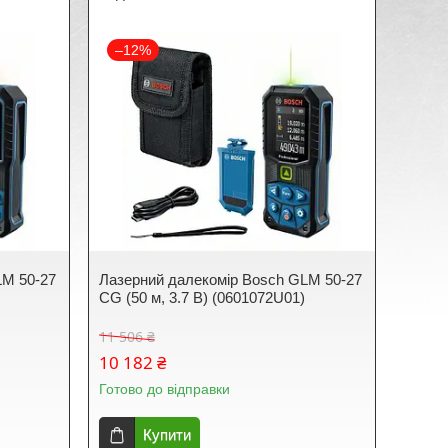
–12%
LM 50-27
Лазерний далекомір Bosch GLM 50-27
CG (50 м, 3.7 В) (0601072U01)
11 506 ₴
10 182 ₴
Готово до відправки
Купити