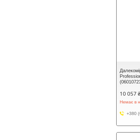
Далекомі
Professio
(0601072
10 057 
Немає в н
+380 (