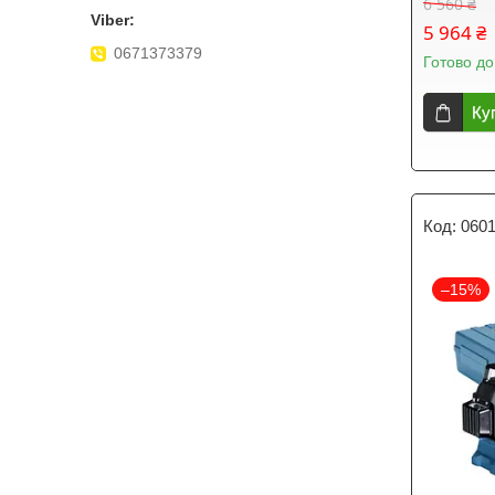
6 560 ₴
5 964 ₴
0671373379
Готово до
Ку
060
–15%