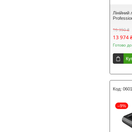
Лінійний 
Professio
16 350 ₴
13 974 
Готово до
Ку
060
–9%