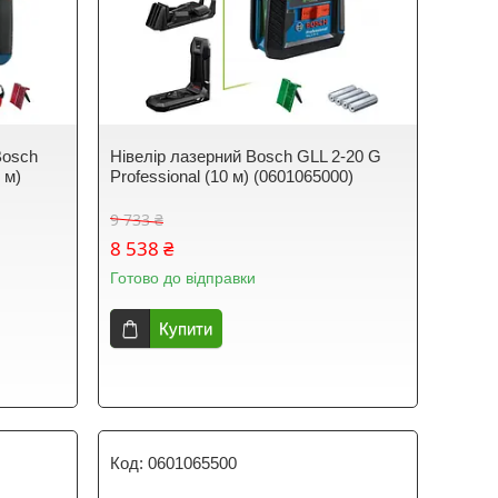
Bosch
Нівелір лазерний Bosch GLL 2-20 G
 м)
Professional (10 м) (0601065000)
9 733 ₴
8 538 ₴
Готово до відправки
Купити
0601065500