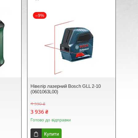
–9%
Нівелір лазерний Bosch GLL 2-10
(0601063L00)
4 330 ₴
3 936 ₴
Готово до відправки
Купити