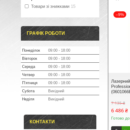
Товари зі знижками
15
–9%
ГРАФІК РОБОТИ
Понеділок
09:00
18:00
Вівторок
09:00
18:00
Середа
09:00
18:00
Четвер
09:00
18:00
Лазерний
Пʼятниця
09:00
18:00
Professio
Субота
Вихідний
(0601066
Неділя
Вихідний
7 135 ₴
6 486 ₴
Готово до
КОНТАКТИ