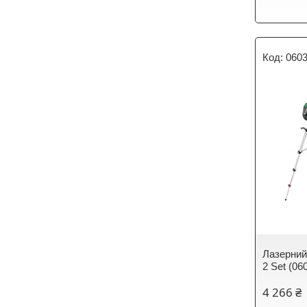
060
Лазерний 
2 Set (06
4 266 ₴