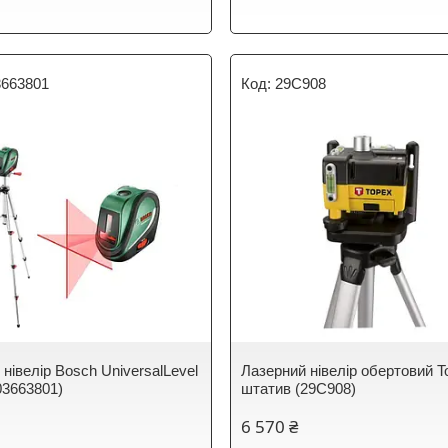
3663801
29C908
нівелір Bosch UniversalLevel
Лазерний нівелір обертовий T
03663801)
штатив (29C908)
6 570 ₴