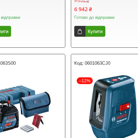
7 775 ₴
6 942 ₴
 відправки
Готово до відправки
пити
Купити
1063S00
0601063CJ0
–12%