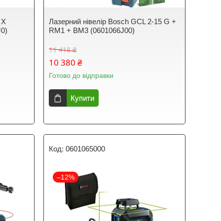
 X
Лазерний нівелір Bosch GCL 2-15 G +
J0)
RM1 + BM3 (0601066J00)
11 418 ₴
10 380 ₴
Готово до відправки
Купити
0601065000
–12%