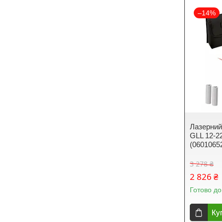
–14%
Лазерний 
GLL 12-22
(0601065
3 278 ₴
2 826 ₴
Готово до
Ку