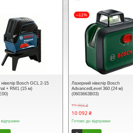
–11%
 нівелір Bosch GCL 2-15
Лазерний нівелір Bosch
nal + RM1 (15 м)
AdvancedLevel 360 (24 м)
E00)
(0603663B03)
11 303 ₴
10 092 ₴
 відправки
Готово до відправки