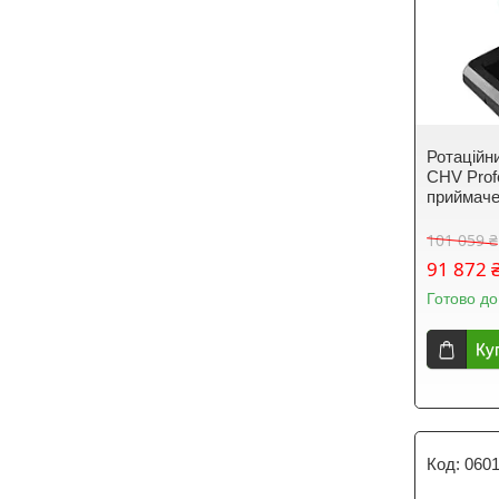
Ротаційн
CHV Profe
приймаче
101 059 ₴
91 872 
Готово до
Ку
060