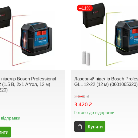
–11%
нівелір Bosch Professional
Лазерний нівелір Bosch Profes
 (1.5 В, 2х1 А*гол, 12 м)
GLL 12-22 (12 м) (0601065320)
220)
3 830 ₴
3 420 ₴
Готово до відправки
 відправки
Купити
пити