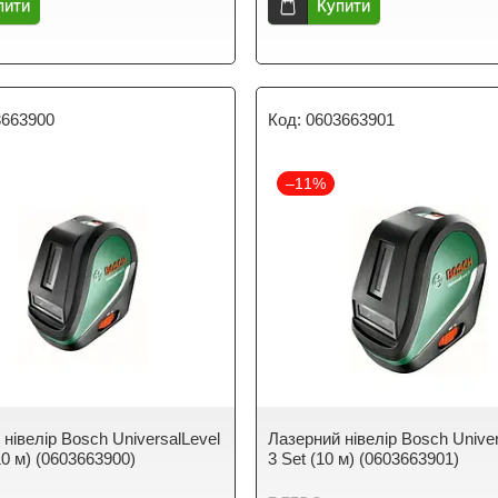
пити
Купити
3663900
0603663901
–11%
нівелір Bosch UniversalLevel
Лазерний нівелір Bosch Univer
10 м) (0603663900)
3 Set (10 м) (0603663901)