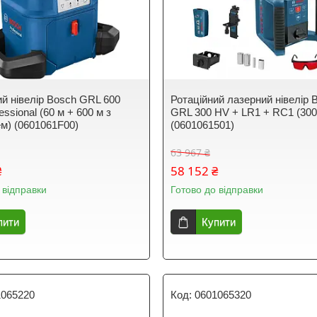
ий нівелір Bosch GRL 600
Ротаційний лазерний нівелір 
ssional (60 м + 600 м з
GRL 300 HV + LR1 + RC1 (300
м) (0601061F00)
(0601061501)
63 967 ₴
₴
58 152 ₴
 відправки
Готово до відправки
пити
Купити
1065220
0601065320