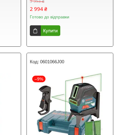
3 353 ₴
2 994 ₴
Готово до відправки
Купити
0601066J00
–9%