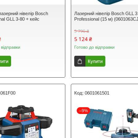
лазерний нівелір Bosch
Лазерний нівелір Bosch GLL 3
nal GLL 3-80 + кейс
Professional (15 м) (0601063C
5 790 ₴
₴
5 124 ₴
 відправки
Готово до відправки
пити
Купити
1061F00
0601061501
–9%