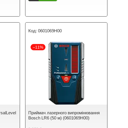
0601069H00
–11%
salLevel
Приймач лазерного випромінювання
Bosch LR6 (50 м) (0601069H00)