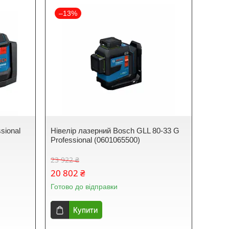
–13%
sional
Нівелір лазерний Bosch GLL 80-33 G
Professional (0601065500)
23 922 ₴
20 802 ₴
Готово до відправки
Купити