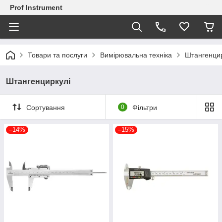
Prof Instrument
Товари та послуги
Вимірювальна техніка
Штангенцир
Штангенциркулі
Сортування
0
Фільтри
–14%
–15%