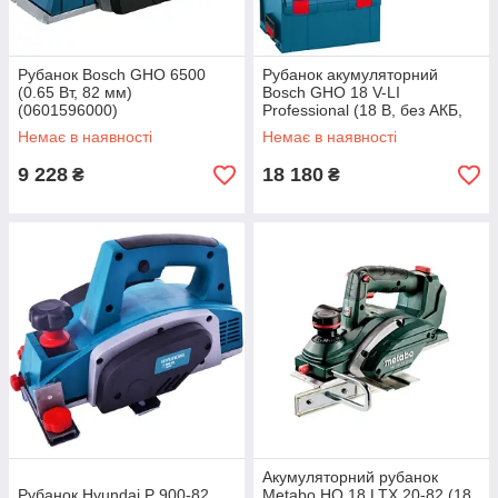
Рубанок Bosch GHO 6500
Рубанок акумуляторний
(0.65 Вт, 82 мм)
Bosch GHO 18 V-LI
(0601596000)
Professional (18 В, без АКБ,
82 мм) (06015A0300)
Немає в наявності
Немає в наявності
9 228
18 180
₴
₴
Акумуляторний рубанок
Рубанок Hyundai P 900-82
Metabo HO 18 LTX 20-82 (18