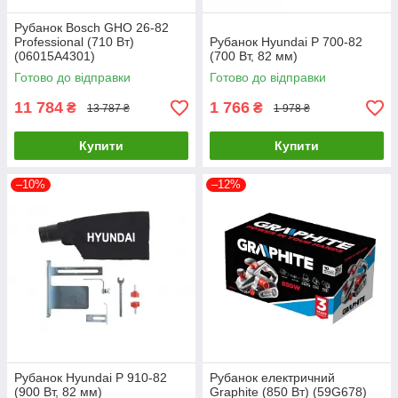
Рубанок Bosch GHO 26-82
Professional (710 Вт)
Рубанок Hyundai P 700-82
(06015A4301)
(700 Вт, 82 мм)
Готово до відправки
Готово до відправки
11 784
1 766
₴
₴
13 787 ₴
1 978 ₴
Купити
Купити
–10%
–12%
Рубанок Hyundai P 910-82
Рубанок електричний
(900 Вт, 82 мм)
Graphite (850 Вт) (59G678)