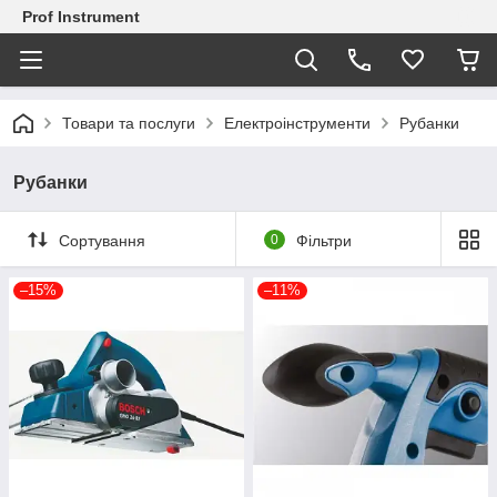
Prof Instrument
Товари та послуги
Електроінструменти
Рубанки
Рубанки
Сортування
0
Фільтри
–15%
–11%