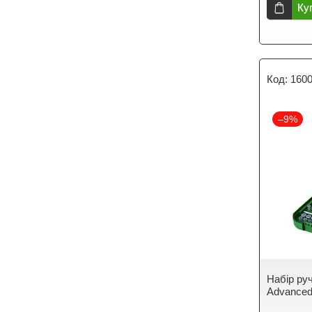
Ку
160
–9%
Набір ру
Advanced