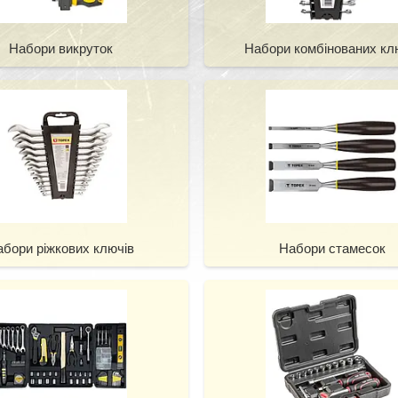
Набори викруток
Набори комбінованих кл
абори ріжкових ключів
Набори стамесок