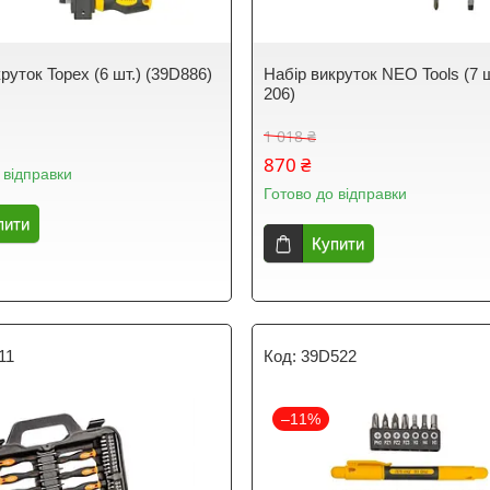
руток Topex (6 шт.) (39D886)
Набір викруток NEO Tools (7 ш
206)
1 018 ₴
870 ₴
 відправки
Готово до відправки
пити
Купити
11
39D522
–11%