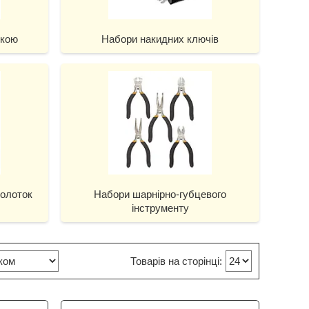
чкою
Набори накидних ключів
колоток
Набори шарнірно-губцевого
інструменту