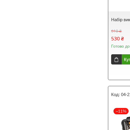
Набір вик
610 ₴
530 ₴
Готово до
Ку
04-2
–11%