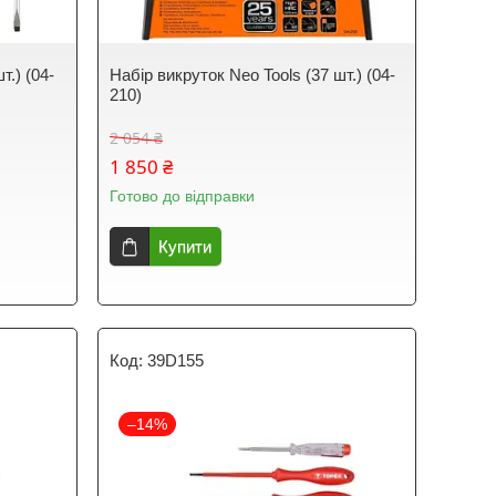
т.) (04-
Набір викруток Neo Tools (37 шт.) (04-
210)
2 054 ₴
1 850 ₴
Готово до відправки
Купити
39D155
–14%