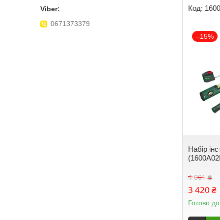
160
0671373379
–15%
Набір інс
(1600A02
4 001 ₴
3 420 ₴
Готово до