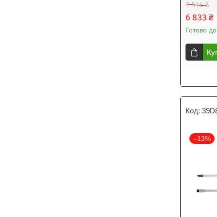
7 516 ₴
6 833 ₴
Готово до
Ку
39D
–13%