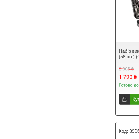
Набір ви
(58 шт.) (
2 005 ₴
1 790 ₴
Готово до
Ку
39D