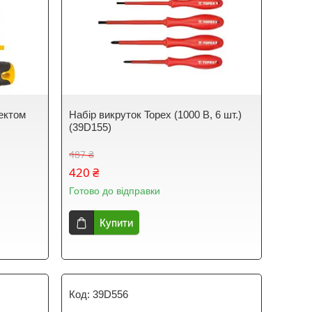
ектом
Набір викруток Topex (1000 В, 6 шт.)
(39D155)
487 ₴
420 ₴
Готово до відправки
Купити
39D556