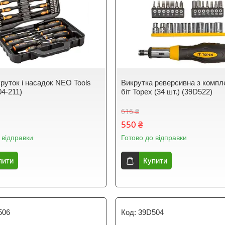
круток і насадок NEO Tools
Викрутка реверсивна з компл
04-211)
біт Topex (34 шт.) (39D522)
616 ₴
550 ₴
 відправки
Готово до відправки
пити
Купити
506
39D504