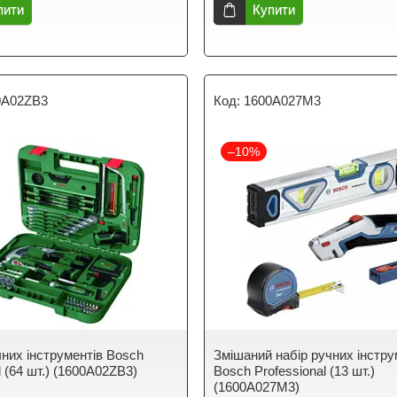
пити
Купити
0A02ZB3
1600A027M3
–10%
чних інструментів Bosch
Змішаний набір ручних інстру
 (64 шт.) (1600A02ZB3)
Bosch Professional (13 шт.)
(1600A027M3)