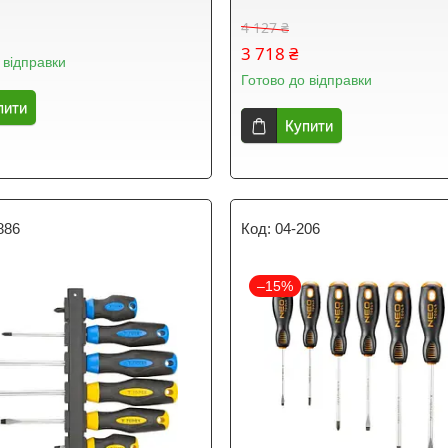
4 127 ₴
3 718 ₴
 відправки
Готово до відправки
пити
Купити
886
04-206
–15%