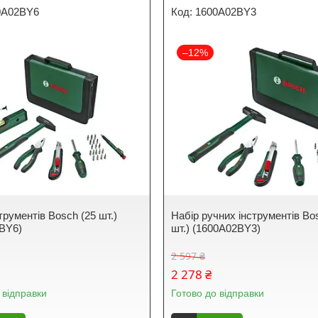
0A02BY6
1600A02BY3
–12%
трументів Bosch (25 шт.)
Набір ручних інструментів Bo
BY6)
шт.) (1600A02BY3)
2 597 ₴
2 278 ₴
 відправки
Готово до відправки