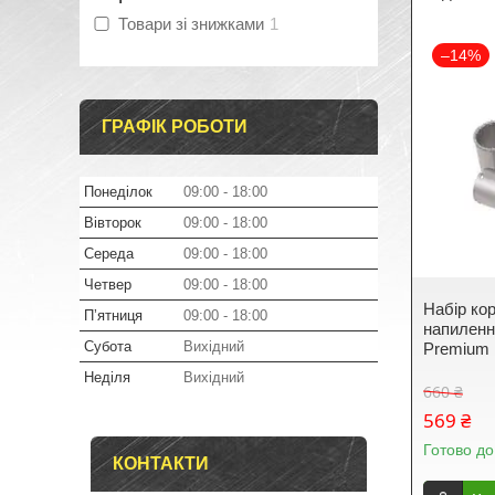
Товари зі знижками
1
–14%
ГРАФІК РОБОТИ
Понеділок
09:00
18:00
Вівторок
09:00
18:00
Середа
09:00
18:00
Четвер
09:00
18:00
Набір ко
Пʼятниця
09:00
18:00
напилення
Субота
Вихідний
Premium 
Неділя
Вихідний
660 ₴
569 ₴
Готово до
КОНТАКТИ