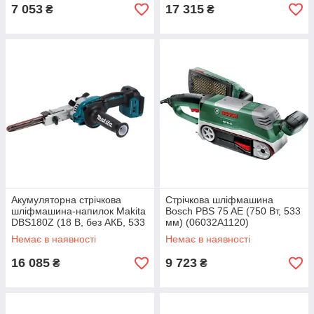
7 053
17 315
₴
₴
Акумуляторна стрічкова
Стрічкова шліфмашина
шліфмашина-напилок Makita
Bosch PBS 75 AE (750 Вт, 533
DBS180Z (18 В, без АКБ, 533
мм) (06032A1120)
мм)
Немає в наявності
Немає в наявності
16 085
9 723
₴
₴