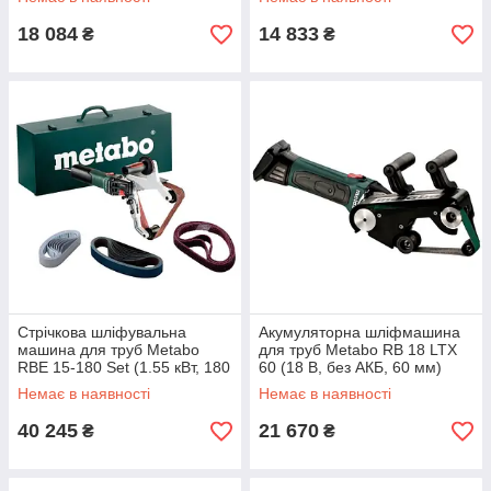
18 084
14 833
₴
₴
Стрічкова шліфувальна
Акумуляторна шліфмашина
машина для труб Metabo
для труб Metabo RB 18 LTX
RBE 15-180 Set (1.55 кВт, 180
60 (18 В, без АКБ, 60 мм)
мм) (602243500)
(600192850)
Немає в наявності
Немає в наявності
40 245
21 670
₴
₴