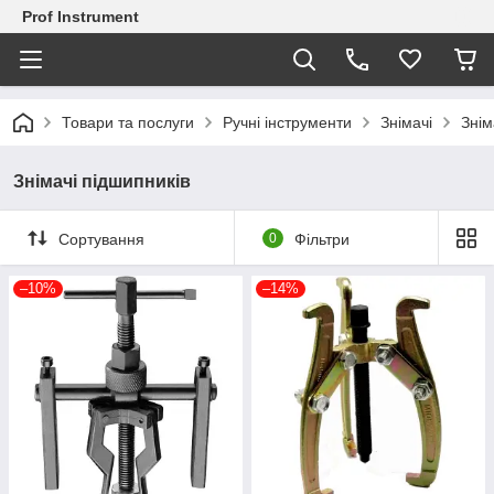
Prof Instrument
Товари та послуги
Ручні інструменти
Знімачі
Знім
Знімачі підшипників
Сортування
0
Фільтри
–10%
–14%