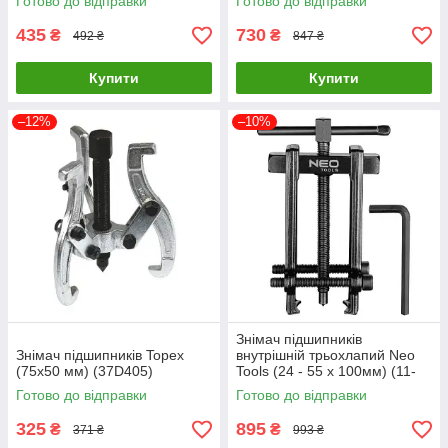
Готово до відправки
Готово до відправки
435
730
₴
₴
492 ₴
847 ₴
Купити
Купити
–12%
–10%
Знімач підшипників
Знімач підшипників Topex
внутрішній трьохлапий Neo
(75х50 мм) (37D405)
Tools (24 - 55 x 100мм) (11-
813)
Готово до відправки
Готово до відправки
325
895
₴
₴
371 ₴
993 ₴