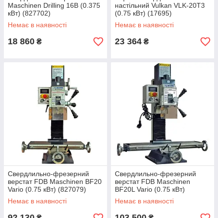
Maschinen Drilling 16B (0.375
настільний Vulkan VLK-20T3
кВт) (827702)
(0.75 кВт) (17695)
Немає в наявності
Немає в наявності
18 860
23 364
₴
₴
Свердлильно-фрезерний
Свердлильно-фрезерний
верстат FDB Maschinen BF20
верстат FDB Maschinen
Vario (0.75 кВт) (827079)
BF20L Vario (0.75 кВт)
(826738)
Немає в наявності
Немає в наявності
92 130
103 500
₴
₴