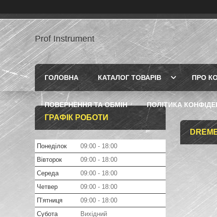
Prof Instrument
ГОЛОВНА
КАТАЛОГ ТОВАРІВ
ПРО К
ПОВЕРНЕННЯ ТА ОБМІН
ПОЛІТИКА КОНФІДЕ
ГРАФІК РОБОТИ
DREME
Понеділок
09:00
18:00
Вівторок
09:00
18:00
Середа
09:00
18:00
Четвер
09:00
18:00
Пʼятниця
09:00
18:00
Субота
Вихідний