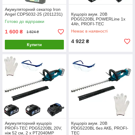
Акумуляторний секатор Iron
Angel CDPS032-25 (2011231)
Кущоріз акум. 20В
PDG5220BL POWERLine 1х
Готово до відправки
4Ah, PROFI-TEC
1 600
Немає в наявності
₴
1 824 ₴
4 922
₴
Купити
Акумуляторний кущоріз
Кущоріз акум. 20В
PROFI-TEC PDG5220BL 20V,
PDG5220BL без АКБ, PROFI-
ніж 52 см, 2 х PT2040MP
TEC