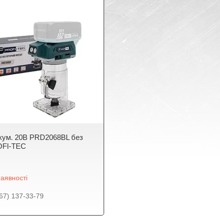
кум. 20В PRD2068BL без
OFI-TEC
аявності
67) 137-33-79