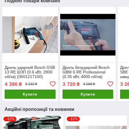
Подібні товари компанії
Дриль ударний Bosch GSB
Дриль безударний Bosch
Дрил
13 RE ШЗП (0.6 кВт, 2800
GBM 6 RE Professional
SBE 
об/хв) (0601217100)
(0.35 кВт, 4000 об/хв)
швид
(0601472600)
патр
4 386
3 720
3 2
₴
₴
5 132 ₴
4 166 ₴
2800
Купити
Купити
Акційні пропозиції та новинки
–15%
–15%