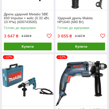
Дриль ударний Metabo SBE
650 Impulse + кейс (0.32 кВт,
Ударний дриль Makita
10 Н*м) (600743500)
HP1640 (680 Вт)
Готово до відправки
Готово до відправки
3 647
3 655
₴
₴
4 158 ₴
4 167 ₴
Купити
Купити
–12%
–12%