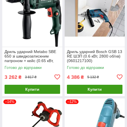
Дриль ударний Metabo SBE
Дриль ударний Bosch GSB 13
650 зі швидкозатискним
RE ШЗП (0.6 кВт, 2800 об/хв)
патроном + кейс (0.65 кВт,
(0601217100)
2800 об/хв) (600742500)
Готово до відправки
Готово до відправки
3 262
4 386
₴
₴
3 817 ₴
5 132 ₴
Купити
Купити
–14%
–12%