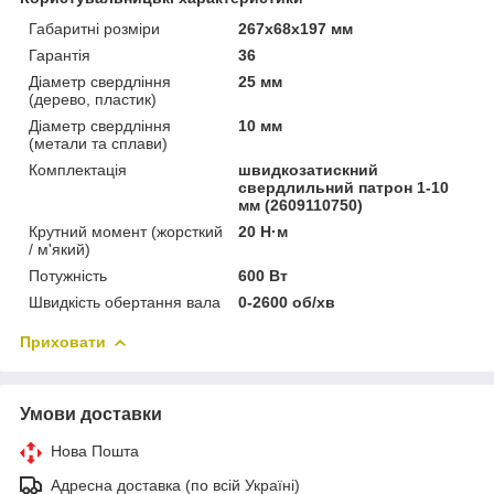
Габаритні розміри
267х68х197 мм
Гарантія
36
Діаметр свердління
25 мм
(дерево, пластик)
Діаметр свердління
10 мм
(метали та сплави)
Комплектація
швидкозатискний
свердлильний патрон 1-10
мм (2609110750)
Крутний момент (жорсткий
20 Н·м
/ м'який)
Потужність
600 Вт
Швидкість обертання вала
0-2600 об/хв
Приховати
Умови доставки
Нова Пошта
Адресна доставка (по всій Україні)