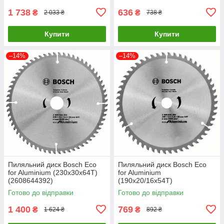
1 738
636
₴
₴
2 033 ₴
738 ₴
Купити
Купити
–14%
–14%
Пиляльний диск Bosch Eco
Пиляльний диск Bosch Eco
for Aluminium (230x30х64T)
for Aluminium
(2608644392)
(190х20/16х54Т)
(2608644390)
Готово до відправки
Готово до відправки
1 400
769
₴
₴
1 624 ₴
892 ₴