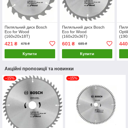
Пиляльний диск Bosch
Пиляльний диск Bosch
Пиля
Eco for Wood
Eco for Wood
Opti
(160х20х18Т)
(160х20х36Т)
(190
(2608644372)
(2608644374)
(260
421
601
440
₴
₴
476 ₴
685 ₴
Купити
Купити
Акційні пропозиції та новинки
–15%
–15%