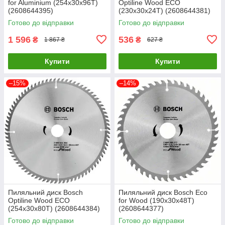
for Aluminium (254х30х96Т)
Optiline Wood ECO
(2608644395)
(230х30х24Т) (2608644381)
Готово до відправки
Готово до відправки
1 596
536
₴
₴
1 867 ₴
627 ₴
Купити
Купити
–15%
–14%
Пиляльний диск Bosch
Пиляльний диск Bosch Eco
Optiline Wood ECO
for Wood (190х30х48Т)
(254х30х80Т) (2608644384)
(2608644377)
Готово до відправки
Готово до відправки