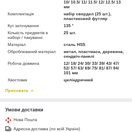
10/ 10.5/ 11/ 11.5/ 12/ 12.5/ 13
мм
Комплектація
набір свердел (25 шт.),
пластиковий футляр
Кут заточування
135 °
Кількість предметів в
25 шт.
наборі / пакуванні
Матеріал
сталь HSS
Оброблюваний матеріал
метал, пластмаса, деревина,
сендвіч-панелі
Робоча довжина
12/ 18/ 24/ 30/ 33/ 39/ 43/ 47/
52/ 57/ 63/ 69/ 75/ 81/ 87/ 94/
101 мм
Хвостовик
циліндричний
Приховати
Умови доставки
Нова Пошта
Адресна доставка (по всій Україні)