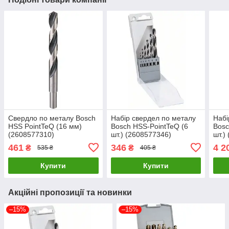
Свердло по металу Bosch
Набір свердел по металу
Набі
HSS PointTeQ (16 мм)
Bosch HSS-PointTeQ (6
Bosc
(2608577310)
шт.) (2608577346)
шт.)
461
346
4 2
₴
₴
535 ₴
405 ₴
Купити
Купити
Акційні пропозиції та новинки
–15%
–15%