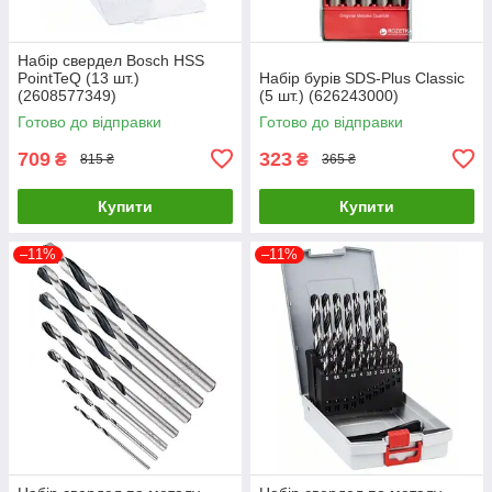
Набір свердел Bosch HSS
PointTeQ (13 шт.)
Набір бурів SDS-Plus Classic
(2608577349)
(5 шт.) (626243000)
Готово до відправки
Готово до відправки
709
323
₴
₴
815 ₴
365 ₴
Купити
Купити
–11%
–11%