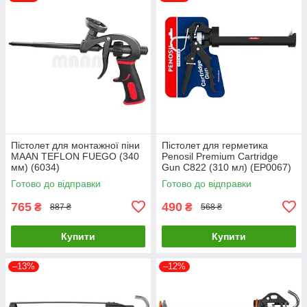
Пістолет для монтажної піни
Пістолет для герметика
MAAN TEFLON FUEGO (340
Penosil Premium Cartridge
мм) (6034)
Gun С822 (310 мл) (EP0067)
Готово до відправки
Готово до відправки
765
490
₴
₴
887 ₴
568 ₴
Купити
Купити
–13%
–12%