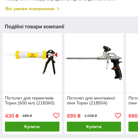
Всі умови повернення
Подібні товари компанії
Пістолет для герметиків
Пістолет для монтажної
Піст
Topex (600 мл) (21B360)
піни Topex (21B504)
піни
430
895
680
₴
₴
486 ₴
1 038 ₴
Купити
Купити