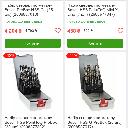
Набір свердел по металу
Набір свердел по металу
Bosch ProBox HSS-Co (25
Bosch HSS PointTeQ Mini X-
шт.) (2608587018)
Line (7 шт.) (2608577347)
Готово до відправки
Готово до відправки
4 204
458
₴
₴
4 793 ₴
522 ₴
Купити
Купити
–12%
–11%
Набір свердел по металу
Набір свердел по металу
Bosch HSS PointTeQ ProBox
Bosch HSS-G ProBox (25 шт.)
(25 шт.) (2608577352)
(2608587017)