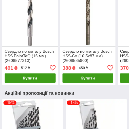
Свердло по металу Bosch
Свердло по металу Bosch
Свер
HSS PointTeQ (16 мм)
HSS-Co (10.5х87 мм)
HSS-
(2608577310)
(2608585900)
(260
461
388
370
₴
₴
512 ₴
450 ₴
Купити
Купити
Акційні пропозиції та новинки
–15%
–15%