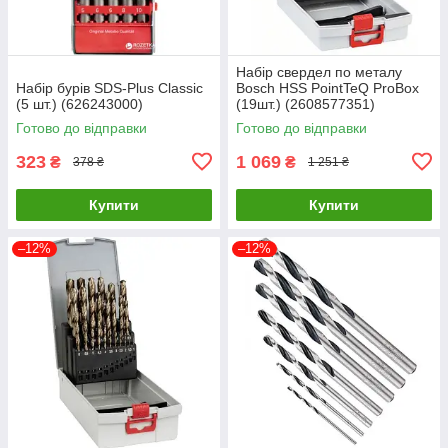
Набір свердел по металу
Набір бурів SDS-Plus Classic
Bosch HSS PointTeQ ProBox
(5 шт.) (626243000)
(19шт.) (2608577351)
Готово до відправки
Готово до відправки
323
1 069
₴
₴
378 ₴
1 251 ₴
Купити
Купити
–12%
–12%