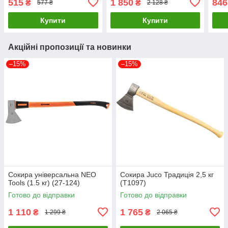
515
1 850
846
₴
₴
577 ₴
2 128 ₴
Купити
Купити
Акційні пропозиції та новинки
–15%
–15%
Сокира універсальна NEO
Сокира Juco Традиція 2,5 кг
Tools (1.5 кг) (27-124)
(T1097)
Готово до відправки
Готово до відправки
1 110
1 765
₴
₴
1 299 ₴
2 065 ₴