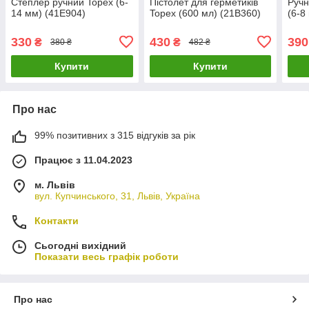
Степлер ручний Topex (6-
Пістолет для герметиків
Руч
14 мм) (41E904)
Topex (600 мл) (21B360)
(6-8
330
430
390
₴
₴
380 ₴
482 ₴
Купити
Купити
Про нас
99% позитивних з 315 відгуків за рік
Працює з 11.04.2023
м. Львів
вул. Купчинського, 31, Львів, Україна
Контакти
Сьогодні вихідний
Показати весь графік роботи
Про нас