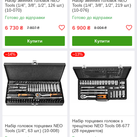
Набір змінних головок NEO
Набір змінних головок NEO
Tools (1/4", 3/8", 1/2", 126 шт.)
Tools (1/4", 3/8", 1/2", 219 шт.)
(10-070)
(10-076)
Готово до відправки
Готово до відправки
6 730
6 900
₴
₴
7 807 ₴
8 004 ₴
Купити
Купити
–14%
–13%
Набір торцевих головок з
Набір головок торцевих NEO
трещіткою NEO Tools 08-677
Tools (1/4", 63 шт.) (10-008)
(28 предметов)