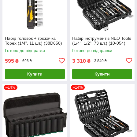
Набір головок + тріскачка
Набір інструментів NEO Tools
Topex (1/4", 11 шт.) (38D650)
(1/4", 1/2", 73 шт.) (10-054)
Готово до відправки
Готово до відправки
595
3 310
₴
₴
696 ₴
3 840 ₴
Купити
Купити
–14%
–14%