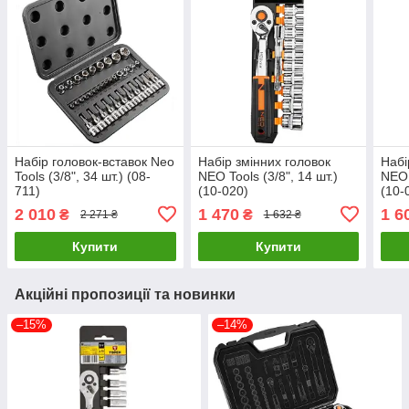
Набір головок-вставок Neo
Набір змінних головок
Набі
Tools (3/8", 34 шт.) (08-
NEO Tools (3/8", 14 шт.)
NEO 
711)
(10-020)
(10-
2 010
1 470
1 6
₴
₴
2 271 ₴
1 632 ₴
Купити
Купити
Акційні пропозиції та новинки
–15%
–14%