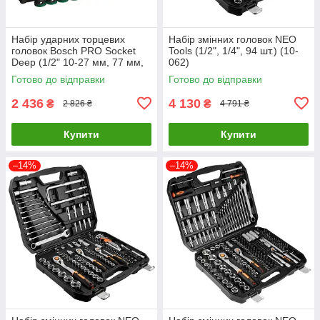
Набір ударних торцевих
Набір змінних головок NEO
головок Bosch PRO Socket
Tools (1/2", 1/4", 94 шт.) (10-
Deep (1/2" 10-27 мм, 77 мм,
062)
9 шт.) (2608003040)
Готово до відправки
Готово до відправки
2 436
4 130
₴
₴
2 826 ₴
4 791 ₴
Купити
Купити
–14%
–14%