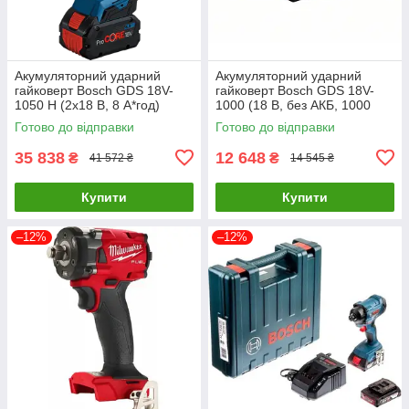
Акумуляторний ударний
Акумуляторний ударний
гайковерт Bosch GDS 18V-
гайковерт Bosch GDS 18V-
1050 H (2х18 В, 8 А*год)
1000 (18 В, без АКБ, 1000
(06019J8502)
Н*м) (06019J8300)
Готово до відправки
Готово до відправки
35 838
12 648
₴
₴
41 572 ₴
14 545 ₴
Купити
Купити
–12%
–12%