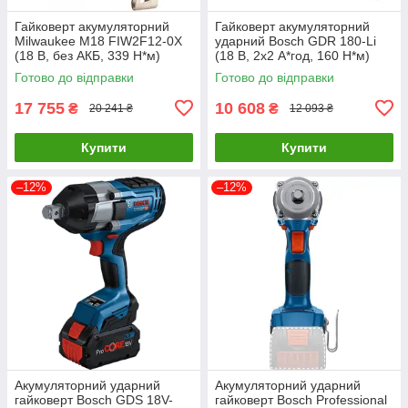
Гайковерт акумуляторний
Гайковерт акумуляторний
Milwaukee M18 FIW2F12-0X
ударний Bosch GDR 180-Li
(18 В, без АКБ, 339 Н*м)
(18 В, 2х2 А*год, 160 Н*м)
(4933478443)
(06019G5123)
Готово до відправки
Готово до відправки
17 755
10 608
₴
₴
20 241 ₴
12 093 ₴
Купити
Купити
–12%
–12%
Акумуляторний ударний
Акумуляторний ударний
гайковерт Bosch GDS 18V-
гайковерт Bosch Professional