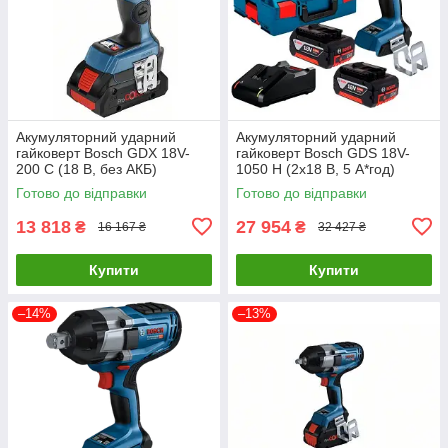
Акумуляторний ударний
Акумуляторний ударний
гайковерт Bosch GDX 18V-
гайковерт Bosch GDS 18V-
200 C (18 В, без АКБ)
1050 H (2х18 В, 5 А*год)
(06019G4204)
(06019J8522)
Готово до відправки
Готово до відправки
13 818
27 954
₴
₴
16 167 ₴
32 427 ₴
Купити
Купити
–14%
–13%