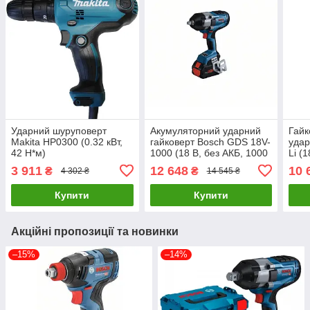
Ударний шуруповерт
Акумуляторний ударний
Гайк
Makita HP0300 (0.32 кВт,
гайковерт Bosch GDS 18V-
удар
42 Н*м)
1000 (18 В, без АКБ, 1000
Li (
Н*м) (06019J8300)
Н*м)
3 911
12 648
10 
₴
₴
4 302 ₴
14 545 ₴
Купити
Купити
Акційні пропозиції та новинки
–15%
–14%