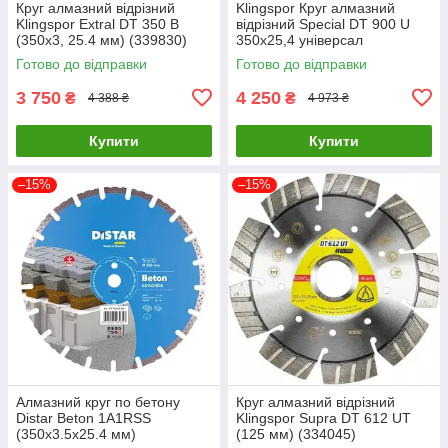
Круг алмазний відрізний
Klingspor Круг алмазний
Klingspor Extral DT 350 B
відрізний Special DT 900 U
(350х3, 25.4 мм) (339830)
350х25,4 універсал
Готово до відправки
Готово до відправки
3 750
4 250
₴
₴
4 388 ₴
4 973 ₴
Купити
Купити
–15%
–15%
Алмазний круг по бетону
Круг алмазний відрізний
Distar Beton 1A1RSS
Klingspor Supra DT 612 UT
(350х3.5х25.4 мм)
(125 мм) (334045)