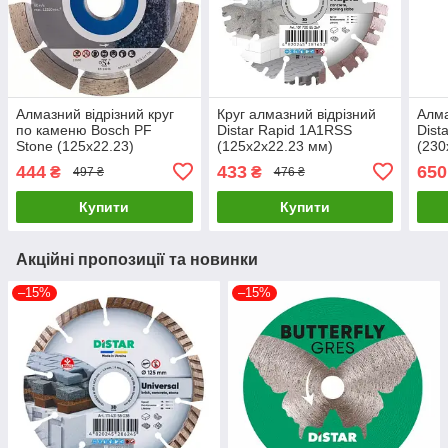
Алмазний відрізний круг
Круг алмазний відрізний
Алма
по каменю Bosch PF
Distar Rapid 1A1RSS
Dist
Stone (125х22.23)
(125x2х22.23 мм)
(230
(2608603236)
(10170085269)
(111
444
433
650
₴
₴
497 ₴
476 ₴
Купити
Купити
Акційні пропозиції та новинки
–15%
–15%