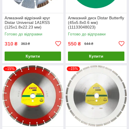
Алмазний відрізний круг
Алмазний диск Distar Butterfly
Distar Universal 1A1RSS
(45х5.8х0.6 мм)
(125x1.8х22.23 мм)
(11133048023)
(11143158038)
Готово до відправки
Готово до відправки
310
550
₴
₴
363 ₴
644 ₴
Купити
Купити
–15%
–15%