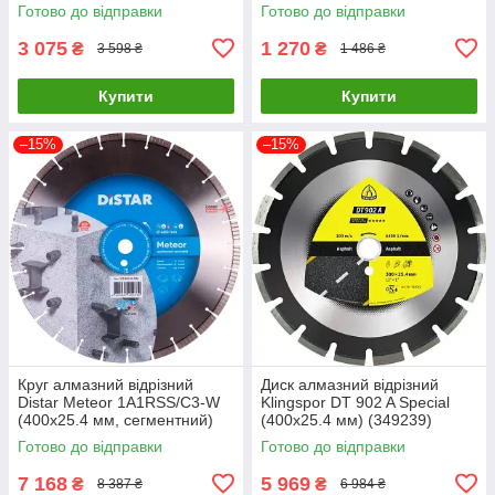
(10170085389)
Готово до відправки
Готово до відправки
3 075
1 270
₴
₴
3 598 ₴
1 486 ₴
Купити
Купити
–15%
–15%
Круг алмазний відрізний
Диск алмазний відрізний
Distar Meteor 1A1RSS/C3-W
Klingspor DT 902 A Special
(400x25.4 мм, сегментний)
(400x25.4 мм) (349239)
(12385055026)
Готово до відправки
Готово до відправки
7 168
5 969
₴
₴
8 387 ₴
6 984 ₴