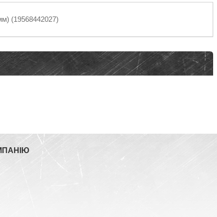
 мм) (19568442027)
МПАНІЮ