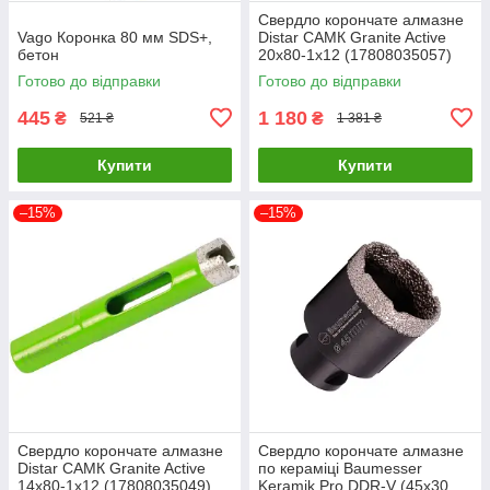
Свердло корончате алмазне
Vago Коронка 80 мм SDS+,
Distar САМК Granite Active
бетон
20x80-1x12 (17808035057)
Готово до відправки
Готово до відправки
445
1 180
₴
₴
521 ₴
1 381 ₴
Купити
Купити
–15%
–15%
Свердло корончате алмазне
Свердло корончате алмазне
Distar САМК Granite Active
по кераміці Baumesser
14x80-1x12 (17808035049)
Keramik Pro DDR-V (45x30