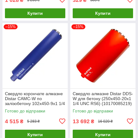
₴
₴
1 203 ₴
385 ₴
Купити
Купити
–15%
–15%
Свердло корончате алмазне
Свердло алмазне Distar DDS-
Distar САМС-W по
W для бетону (250x450-20x1
залізобетону 102x450-9x1 1/4
1/4 UNC RS6) (10170085219)
UNC (17903094087)
Готово до відправки
Готово до відправки
4 515
13 692
₴
₴
5 283 ₴
16 020 ₴
Купити
Купити