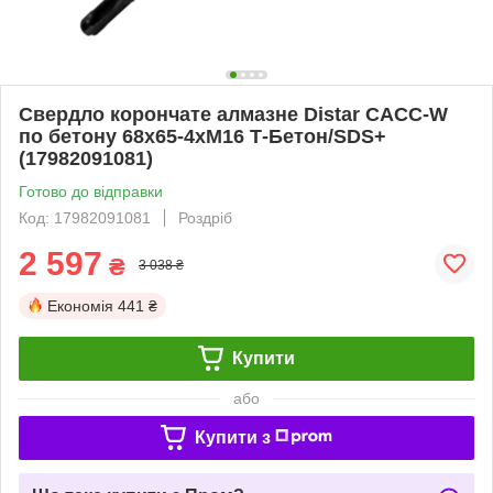
Свердло корончате алмазне Distar САСС-W
по бетону 68x65-4xМ16 Т-Бетон/SDS+
(17982091081)
Готово до відправки
Код: 17982091081
Роздріб
2 597
₴
3 038 ₴
Економія
441 ₴
Купити
або
Купити з