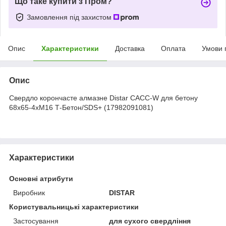
Що таке купити з Пром?
Замовлення під захистом
Опис
Характеристики
Доставка
Оплата
Умови 
Опис
Свердло корончасте алмазне Distar САСС-W для бетону
68x65-4xМ16 Т-Бетон/SDS+ (17982091081)
Характеристики
Основні атрибути
Виробник
DISTAR
Користувальницькі характеристики
Застосування
для сухого свердління