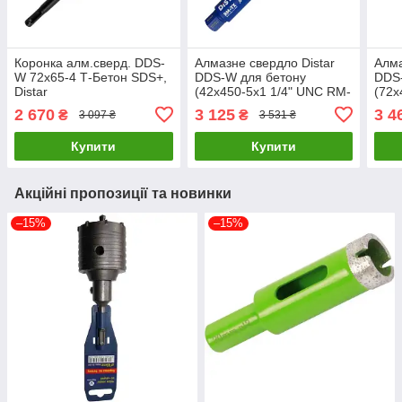
Коронка алм.сверд. DDS-
Алмазне свердло Distar
Алма
W 72х65-4 Т-Бетон SDS+,
DDS-W для бетону
DDS
Distar
(42x450-5x1 1/4" UNC RM-
(72x
TX) (10170085490)
TX) 
2 670
3 125
3 4
₴
₴
3 097 ₴
3 531 ₴
Купити
Купити
Акційні пропозиції та новинки
–15%
–15%