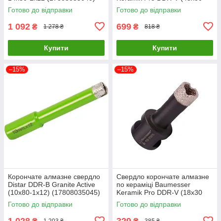
мм, М14) (910283018173)
Готово до відправки
Готово до відправки
1 092
699
₴
₴
1 278 ₴
818 ₴
Купити
Купити
–15%
–15%
Корончате алмазне свердло
Свердло корончате алмазне
Distar DDR-B Granite Active
по кераміці Baumesser
(10x80-1x12) (17808035045)
Keramik Pro DDR-V (18x30
мм, М14) (910283018055)
Готово до відправки
Готово до відправки
1 028
329