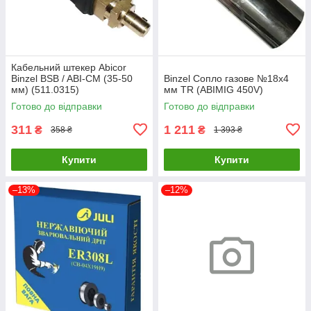
Кабельний штекер Abicor
Binzel BSB / ABI-CM (35-50
Binzel Сопло газове №18x4
мм) (511.0315)
мм TR (ABIMIG 450V)
Готово до відправки
Готово до відправки
311
1 211
₴
₴
358 ₴
1 393 ₴
Купити
Купити
–13%
–12%