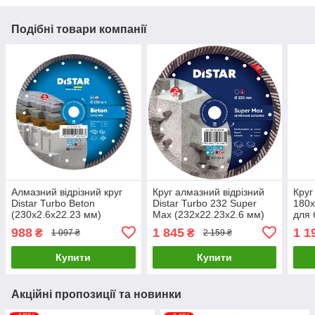
Подібні товари компанії
Алмазний відрізний круг
Круг алмазний відрізний
Круг
Distar Turbo Beton
Distar Turbo 232 Super
180х
(230х2.6х22.23 мм)
Max (232х22.23х2.6 мм)
для 
(10170085391)
(10115502018)
(Син
988
1 845
1 1
₴
₴
1 097 ₴
2 159 ₴
Купити
Купити
Акційні пропозиції та новинки