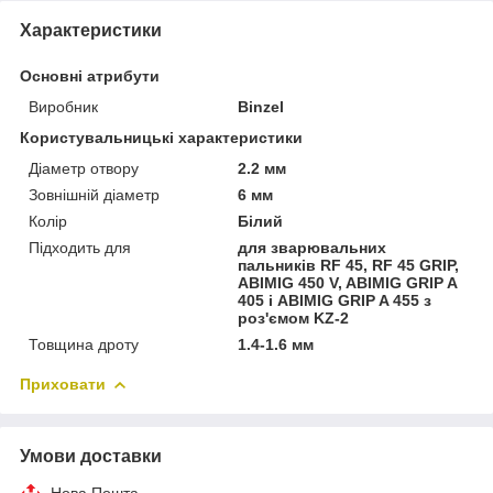
Характеристики
Основні атрибути
Виробник
Binzel
Користувальницькі характеристики
Діаметр отвору
2.2 мм
Зовнішній діаметр
6 мм
Колір
Білий
Підходить для
для зварювальних
пальників RF 45, RF 45 GRIP,
ABIMIG 450 V, ABIMIG GRIP A
405 і ABIMIG GRIP A 455 з
роз'ємом KZ-2
Товщина дроту
1.4-1.6 мм
Приховати
Умови доставки
Нова Пошта