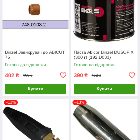
Binzel Завихрувач до ABIСUT
Паста Abicor Binzel DUSOFIX
75
(300 г) (192.D033)
Готово до відправки
Готово до відправки
402
390
₴
₴
466 ₴
452 ₴
Купити
Купити
–13%
–13%