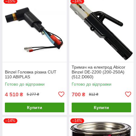
–15%
–14%
Тримач на електрод Abicor
Binzel Головка різака CUT
Binzel DE-2200 (200-250А)
110 ABIPLAS
(512.D060)
Готово до відправки
Готово до відправки
4 510
700
₴
₴
5 277 ₴
812 ₴
Купити
Купити
–14%
–14%