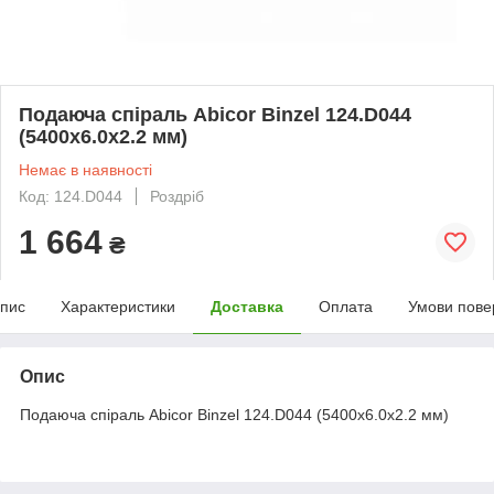
Подаюча спіраль Abicor Binzel 124.D044
(5400х6.0х2.2 мм)
Немає в наявності
Код: 124.D044
Роздріб
1 664
₴
пис
Характеристики
Доставка
Оплата
Умови пове
Опис
Подаюча спіраль Abicor Binzel 124.D044 (5400х6.0х2.2 мм)