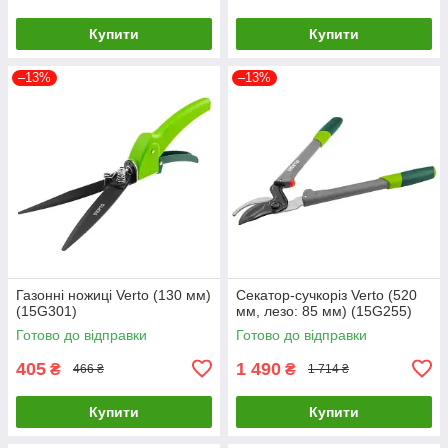
Купити
Купити
–13%
–13%
Газонні ножиці Verto (130 мм)
Секатор-сучкоріз Verto (520
(15G301)
мм, лезо: 85 мм) (15G255)
Готово до відправки
Готово до відправки
405
1 490
₴
₴
466 ₴
1 714 ₴
Купити
Купити