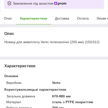
Замовлення під захистом
Опис
Характеристики
Доставка
Оплата
Умови 
Опис
Ножиці для живоплоту Verto телескопічні (200 мм) (15G312)
Характеристики
Основні
Виробник
Verto
Користувальницькі характеристики
Загальна довжина
670-880 мм
Матеріал
сталь з PTFE покриттям
Робоча довжина
200 мм