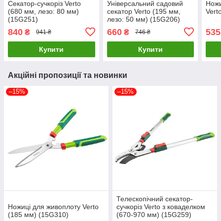
Секатор-сучкоріз Verto
Універсальний садовий
Ножи
(680 мм, лезо: 80 мм)
секатор Verto (195 мм,
Vert
(15G251)
лезо: 50 мм) (15G206)
840
660
535
₴
₴
941 ₴
746 ₴
Купити
Купити
Акційні пропозиції та новинки
–15%
–15%
Телескопічний секатор-
Ножиці для живоплоту Verto
сучкоріз Verto з коваделком
(185 мм) (15G310)
(670-970 мм) (15G259)