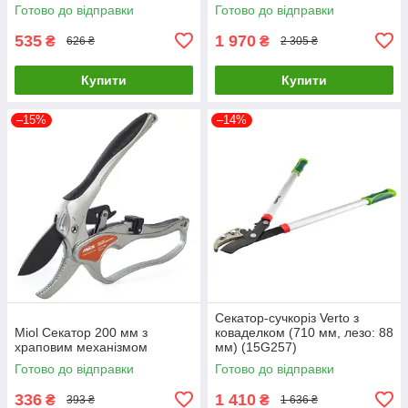
Готово до відправки
Готово до відправки
535
1 970
₴
₴
626 ₴
2 305 ₴
Купити
Купити
–15%
–14%
Секатор-сучкоріз Verto з
Miol Секатор 200 мм з
коваделком (710 мм, лезо: 88
храповим механізмом
мм) (15G257)
Готово до відправки
Готово до відправки
336
1 410
₴
₴
393 ₴
1 636 ₴