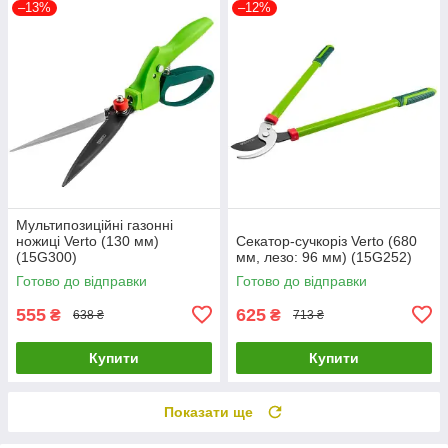
–13%
–12%
Мультипозиційні газонні
ножиці Verto (130 мм)
Секатор-сучкоріз Verto (680
(15G300)
мм, лезо: 96 мм) (15G252)
Готово до відправки
Готово до відправки
555
625
₴
₴
638 ₴
713 ₴
Купити
Купити
Показати ще