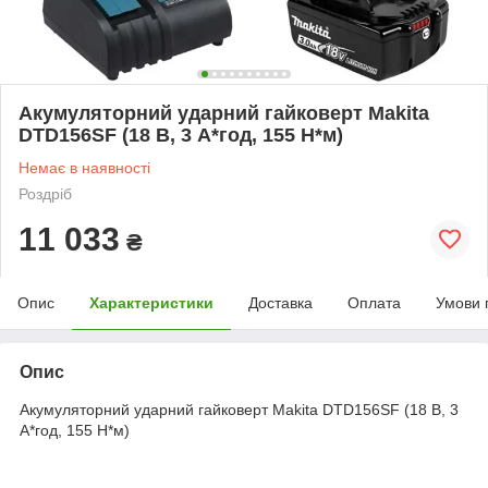
Акумуляторний ударний гайковерт Makita
DTD156SF (18 В, 3 А*год, 155 Н*м)
Немає в наявності
Роздріб
11 033
₴
Опис
Характеристики
Доставка
Оплата
Умови 
Опис
Акумуляторний ударний гайковерт Makita DTD156SF (18 В, 3
А*год, 155 Н*м)