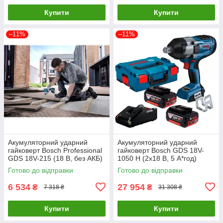
Купити
Купити
–11%
–11%
Акумуляторний ударний
Акумуляторний ударний
гайковерт Bosch Professional
гайковерт Bosch GDS 18V-
GDS 18V-215 (18 В, без АКБ)
1050 H (2х18 В, 5 А*год)
(06019N2020)
(06019J8522)
Готово до відправки
Готово до відправки
6 534
27 954
₴
₴
7 318 ₴
31 308 ₴
Купити
Купити