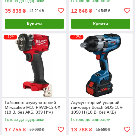
Готово до відправки
Готово до відправки
35 838
12 648
₴
₴
41 214 ₴
14 545 ₴
Купити
Купити
–12%
–12%
Гайковерт акумуляторний
Акумуляторний ударний
Milwaukee M18 FIW2F12-0X
гайковерт Bosch GDS 18V-
(18 В, без АКБ, 339 Н*м)
1050 H (18 В, без АКБ)
(4933478443)
(06019J8500)
Готово до відправки
Готово до відправки
17 755
13 788
₴
₴
20 063 ₴
15 580 ₴