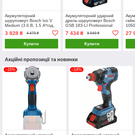
Акумуляторний
Акумуляторний ударний
Акум
шуруповерт Bosch Ixo V
дриль-шуруповерт Bosch
гайк
Medium (3.6 В, 1.5 А*год,
GSB 183-LI Professional
1050
4.5 Н*м) (06039A8021)
(2х18 В, 2 А*год)
(060
3 828
7 434
27 
₴
₴
4 479 ₴
8 549 ₴
(06019K9100)
Купити
Купити
Акційні пропозиції та новинки
–15%
–14%
Акумуляторний ударний
Акумуляторний ударний