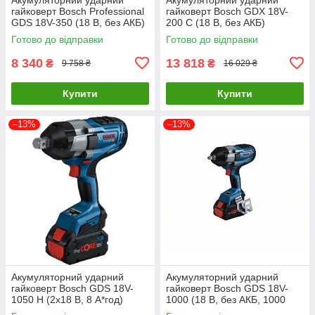
гайковерт Bosch Professional
гайковерт Bosch GDX 18V-
GDS 18V-350 (18 В, без АКБ)
200 C (18 В, без АКБ)
(06019M5020)
(06019G4204)
Готово до відправки
Готово до відправки
8 340
13 818
₴
₴
9 758 ₴
16 029 ₴
Купити
Купити
–13%
–13%
Акумуляторний ударний
Акумуляторний ударний
гайковерт Bosch GDS 18V-
гайковерт Bosch GDS 18V-
1050 H (2х18 В, 8 А*год)
1000 (18 В, без АКБ, 1000
(06019J8502)
Н*м) (06019J8300)