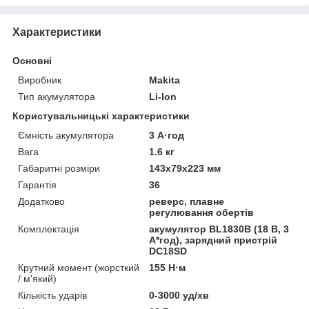
Характеристики
Основні
Виробник
Makita
Тип акумулятора
Li-Ion
Користувальницькі характеристики
Ємність акумулятора
3 А·год
Вага
1.6 кг
Габаритні розміри
143x79x223 мм
Гарантія
36
Додатково
реверс, плавне
регулювання обертів
Комплектація
акумулятор BL1830B (18 В, 3
А*год), зарядний пристрій
DC18SD
Крутний момент (жорсткий
155 Н·м
/ м'який)
Кількість ударів
0-3000 уд/хв