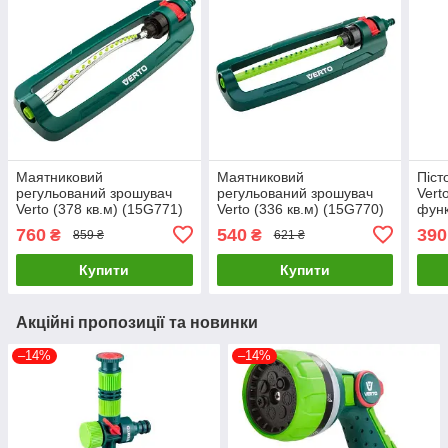
Маятниковий
Маятниковий
Піст
регульований зрошувач
регульований зрошувач
Vert
Verto (378 кв.м) (15G771)
Verto (336 кв.м) (15G770)
функ
760
540
390
₴
₴
859 ₴
621 ₴
Купити
Купити
Акційні пропозиції та новинки
–14%
–14%