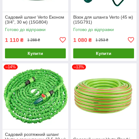
Садовий шланг Verto Економ
Візок для шланга Verto (45 м)
(3/4", 30 м) (15G804)
(15G791)
Готово до відправки
Готово до відправки
1 110
1 080
₴
₴
1 288 ₴
1 253 ₴
Купити
Купити
–14%
–13%
Садовий розтяжний шланг