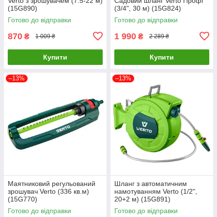
Verto з зрошувачем (7.5-22 м)
Садовий шланг Verto Профі
(15G890)
(3/4", 30 м) (15G824)
Готово до відправки
Готово до відправки
870
1 990
₴
₴
1 009 ₴
2 289 ₴
Купити
Купити
–13%
–13%
Маятниковий регульований
Шланг з автоматичним
зрошувач Verto (336 кв.м)
намотуванням Verto (1/2",
(15G770)
20+2 м) (15G891)
Готово до відправки
Готово до відправки