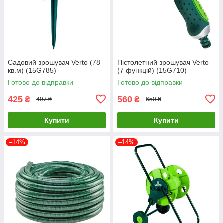
Садовий зрошувач Verto (78
Пістолетний зрошувач Verto
кв.м) (15G785)
(7 функцій) (15G710)
Готово до відправки
Готово до відправки
425
560
₴
₴
497 ₴
650 ₴
Купити
Купити
–14%
–14%