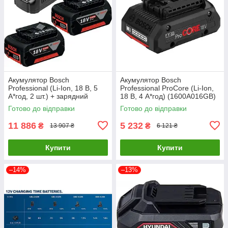
Акумулятор Bosch
Акумулятор Bosch
Professional (Li-Ion, 18 В, 5
Professional ProCore (Li-Ion,
А*год, 2 шт.) + зарядний
18 В, 4 А*год) (1600A016GB)
пристрій Bosch GAL1880 CV
Готово до відправки
Готово до відправки
(1600A00B8J)
11 886
5 232
₴
₴
13 907 ₴
6 121 ₴
Купити
Купити
–14%
–13%