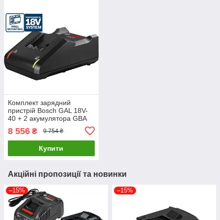
Комплект зарядний
пристрій Bosch GAL 18V-
40 + 2 акумулятора GBA
(18 В, 4 A*год)
8 556
₴
9 754 ₴
(1600A019S0)
Купити
Акційні пропозиції та новинки
–15%
–15%