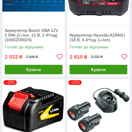
Акумулятор Bosch GBA 12V
2.0Ah (Li-Ion, 12 В, 2 А*год)
Акумулятор Hyundai A1840LI
(1600Z0002X)
(18 В, 4 А*год, Li-Ion)
Готово до відправки
Готово до відправки
2 022
2 810
₴
₴
2 346 ₴
3 232 ₴
Купити
Купити
–13%
–13%