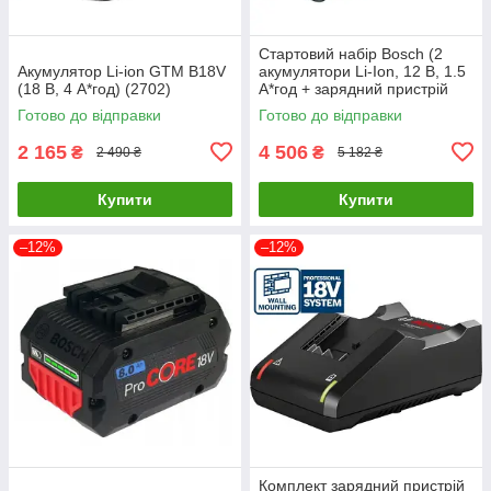
Стартовий набір Bosch (2
Акумулятор Li-ion GTM B18V
акумулятори Li-Ion, 12 В, 1.5
(18 В, 4 А*год) (2702)
А*год + зарядний пристрій
GAL 1210 CV) (1600A01L3E)
Готово до відправки
Готово до відправки
2 165
4 506
₴
₴
2 490 ₴
5 182 ₴
Купити
Купити
–12%
–12%
Комплект зарядний пристрій