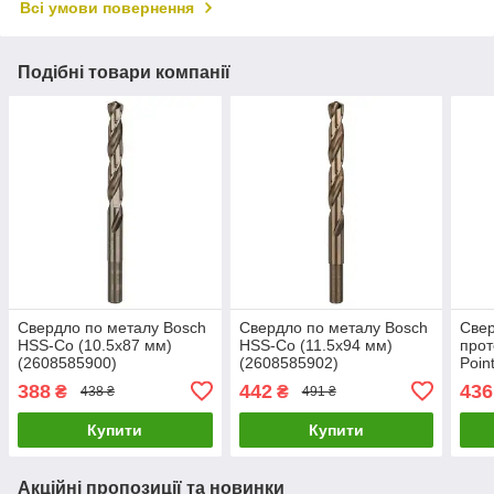
Всі умови повернення
Подібні товари компанії
Свердло по металу Bosch
Свердло по металу Bosch
Свер
HSS-Co (10.5х87 мм)
HSS-Co (11.5х94 мм)
прот
(2608585900)
(2608585902)
Poin
(260
388
442
436
₴
₴
438 ₴
491 ₴
Купити
Купити
Акційні пропозиції та новинки