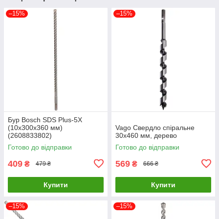
–15%
–15%
Бур Bosch SDS Plus-5X
(10х300х360 мм)
Vago Свердло спіральне
(2608833802)
30х460 мм, дерево
Готово до відправки
Готово до відправки
409
569
₴
₴
479 ₴
666 ₴
Купити
Купити
–15%
–15%