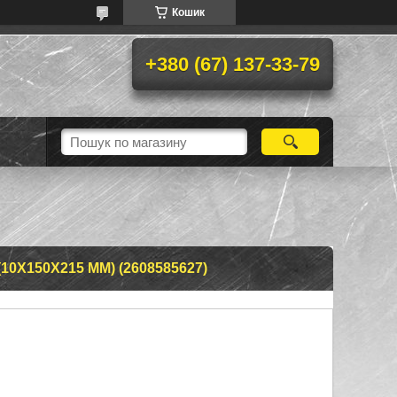
Кошик
+380 (67) 137-33-79
10Х150Х215 ММ) (2608585627)