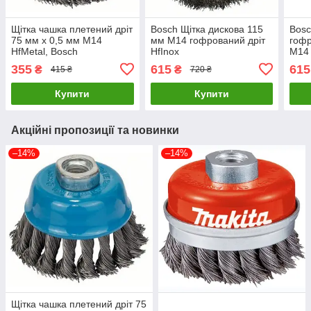
Щітка чашка плетений дріт
Bosch Щітка дискова 115
Bosc
75 мм х 0,5 мм М14
мм M14 гофрований дріт
гофр
HfMetal, Bosch
HfInox
М14 
355
615
615
₴
₴
415 ₴
720 ₴
Купити
Купити
Акційні пропозиції та новинки
–14%
–14%
Щітка чашка плетений дріт 75