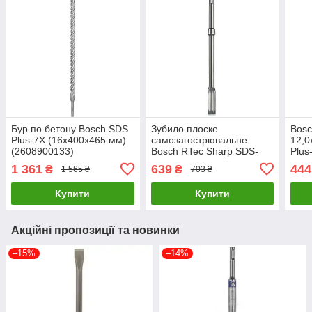
Бур по бетону Bosch SDS
Зубило плоске
Bos
Plus-7X (16х400х465 мм)
самозагострювальне
12,0
(2608900133)
Bosch RTec Sharp SDS-
Plus
max (400х25 мм)
1 361
639
444
₴
₴
1 565 ₴
703 ₴
(2608690124)
Купити
Купити
Акційні пропозиції та новинки
–15%
–14%