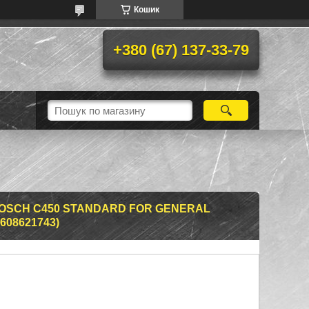
Кошик
+380 (67) 137-33-79
OSCH C450 STANDARD FOR GENERAL
2608621743)