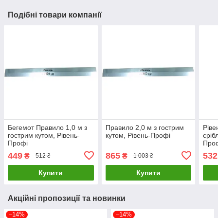
Подібні товари компанії
Бегемот Правило 1,0 м з
Правило 2,0 м з гострим
Ріве
гострим кутом, Рівень-
кутом, Рівень-Профі
сріб
Профі
Про
449
865
532
₴
₴
512 ₴
1 003 ₴
Купити
Купити
Акційні пропозиції та новинки
–14%
–14%