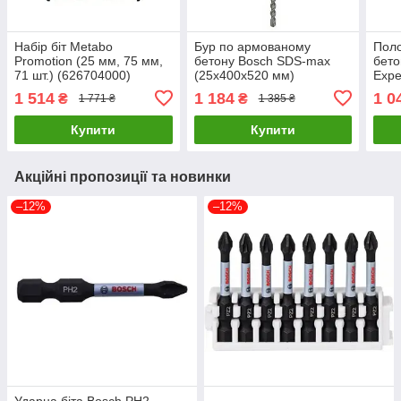
Набір біт Metabo
Бур по армованому
Поло
Promotion (25 мм, 75 мм,
бетону Bosch SDS-max
бето
71 шт.) (626704000)
(25x400x520 мм)
Expe
(2608685869)
(12.
1 514
1 184
1 0
₴
₴
1 771 ₴
1 385 ₴
(260
Купити
Купити
Акційні пропозиції та новинки
–12%
–12%
Ударна біта Bosch PH2