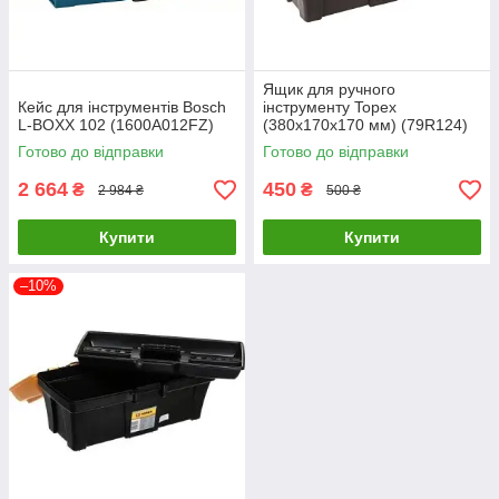
Ящик для ручного
Кейс для інструментів Bosch
інструменту Topex
L-BOXX 102 (1600A012FZ)
(380х170х170 мм) (79R124)
Готово до відправки
Готово до відправки
2 664
450
₴
₴
2 984 ₴
500 ₴
Купити
Купити
–10%