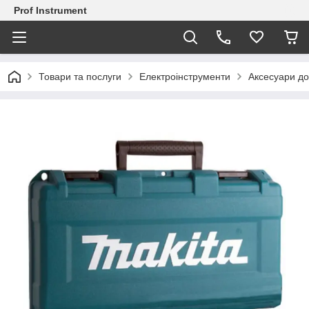
Prof Instrument
Товари та послуги
Електроінструменти
Аксесуари до