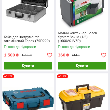
Малий контейнер Bosch
Кейс для інструментів
SystemBox M (1/6)
алюмінієвий Topex (79R220)
(1600A01V7P)
Готово до відправки
Готово до відправки
1 500
360
₴
₴
1 755 ₴
414 ₴
Купити
Купити
–11%
–10%