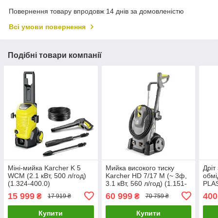
Повернення товару впродовж 14 днів за домовленістю
Всі умови повернення
Подібні товари компанії
Міні-мийка Karcher K 5
Мийка високого тиску
Дріт
WCM (2.1 кВт, 500 л/год)
Karcher HD 7/17 M (~ 3ф,
обм
(1.324-400.0)
3.1 кВт, 560 л/год) (1.151-
PLA
930.0)
D100
15 999
60 999
400
₴
₴
17 919 ₴
70 759 ₴
мм, 
Купити
Купити