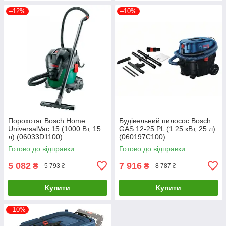
–12%
–10%
Порохотяг Bosch Home
Будівельний пилосос Bosch
UniversalVac 15 (1000 Вт, 15
GAS 12-25 PL (1.25 кВт, 25 л)
л) (06033D1100)
(060197C100)
Готово до відправки
Готово до відправки
5 082
7 916
₴
₴
5 793 ₴
8 787 ₴
Купити
Купити
–10%