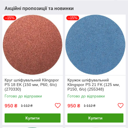
Акційні пропозиції та новинки
–15%
–15%
Круг шліфувальний Klingspor
Кружок шліфувальний
PS 18 EK (150 мм, P60, б/о)
Klingspor PS 21 FK (125 мм,
(270330)
P150, б/о) (255348)
Готово до відправки
Готово до відправки
950
950
₴
₴
1 112 ₴
1 112 ₴
Купити
Купити