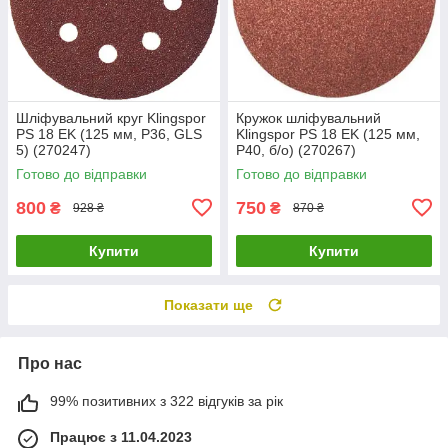
Шліфувальний круг Klingspor
Кружок шліфувальний
PS 18 EK (125 мм, Р36, GLS
Klingspor PS 18 EK (125 мм,
5) (270247)
P40, б/о) (270267)
Готово до відправки
Готово до відправки
800
750
₴
₴
928 ₴
870 ₴
Купити
Купити
Показати ще
Про нас
99% позитивних з 322 відгуків за рік
Працює з 11.04.2023