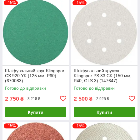
–15%
–15%
Шліфувальний круг Klingspor
Шліфувальний кружок
CS 920 YK (125 мм, P60)
Klingspor PS 33 CK (150 мм,
(670083)
P40, GLS 3) (147647)
Готово до відправки
Готово до відправки
2 750
2 500
₴
₴
3 218 ₴
2 925 ₴
Купити
Купити
–15%
–15%