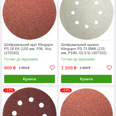
Шліфувальний круг Klingspor
Шліфувальний кружок
PS 18 EK (150 мм, P36, б/о)
Klingspor PS 73 BWK (125
(270242)
мм, Р180, GLS 5) (307102)
Готово до відправки
Готово до відправки
900
1 200
₴
₴
1 053 ₴
1 404 ₴
Купити
Купити
–14%
–14%