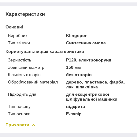
Характеристики
Основні
Виробник
Klingspor
Тип зв'язки
Синтетична смола
Користувальницькі характеристики
Зернистість
Р120, електрокорунд
Зовнішній діаметр
150 мм
Кількість отворів
без отворів
Оброблюваний матеріал
дерево, пластмаса, фарба,
лак, шпаклівка
Підходить для
для ексцентрикової
шліфувальної машинки
Тип насипу
відкрита
Тип основи
Е-папір
Приховати