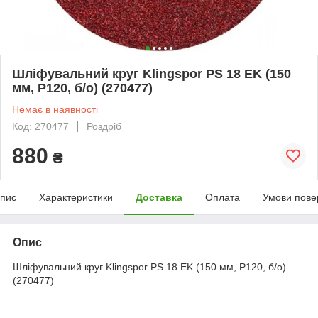
Шліфувальний круг Klingspor PS 18 EK (150
мм, P120, б/о) (270477)
Немає в наявності
Код: 270477
Роздріб
880
₴
пис
Характеристики
Доставка
Оплата
Умови пове
Опис
Шліфувальний круг Klingspor PS 18 EK (150 мм, P120, б/о)
(270477)