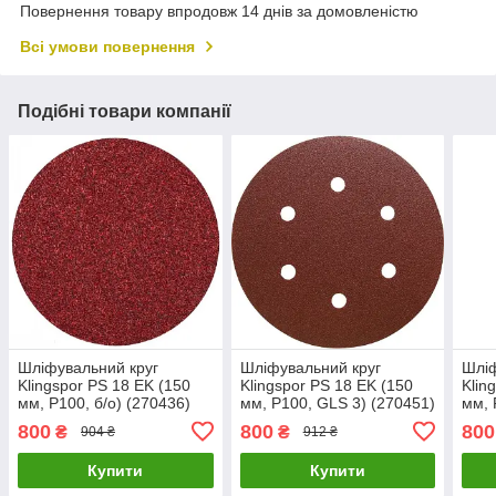
Повернення товару впродовж 14 днів за домовленістю
Всі умови повернення
Подібні товари компанії
Шліфувальний круг
Шліфувальний круг
Шліф
Klingspor PS 18 EK (150
Klingspor PS 18 EK (150
Klin
мм, P100, б/о) (270436)
мм, P100, GLS 3) (270451)
мм, 
800
800
800
₴
₴
904 ₴
912 ₴
Купити
Купити