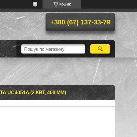
Кошик
+380 (67) 137-33-79
 UC4051A (2 КВТ, 400 ММ)