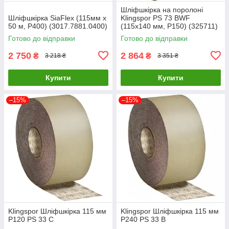
Шліфшкірка на поролоні
Шліфшкірка SiaFlex (115мм х
Klingspor PS 73 BWF
50 м, P400) (3017.7881.0400)
(115х140 мм, P150) (325711)
Готово до відправки
Готово до відправки
2 750
2 864
₴
₴
3 218 ₴
3 351 ₴
Купити
Купити
–15%
–15%
Klingspor Шліфшкірка 115 мм
Klingspor Шліфшкірка 115 мм
P120 PS 33 C
P240 PS 33 B