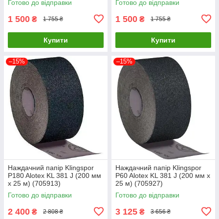
Готово до відправки
Готово до відправки
1 500
1 500
₴
₴
1 755 ₴
1 755 ₴
Купити
Купити
–15%
–15%
Наждачний папір Klingspor
Наждачний папір Klingspor
P180 Alotex KL 381 J (200 мм
P60 Alotex KL 381 J (200 мм х
х 25 м) (705913)
25 м) (705927)
Готово до відправки
Готово до відправки
2 400
3 125
₴
₴
2 808 ₴
3 656 ₴