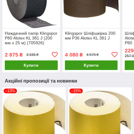
Наждачний папір Klingspor
Klingspor Шліфшкірка 200
Шліф
P80 Alotex KL 381 J (200
мм P36 Alotex KL 381 J
Alot
мм х 25 м) (705926)
P80
229
2 875
4 080
₴
₴
3 335 ₴
4 570 ₴
257 0
Купити
Купити
Акційні пропозиції та новинки
–13%
–15%