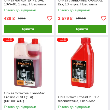
Олива чотиритактна SAE
Олива ланцюгова X-GUARD
10W-40; 1 літр, Husqvarna
Bio; 10 літрів, Husqvarna
Готово до відправки
Готово до відправки
439
2 579
₴
₴
505 ₴
2 940 ₴
Купити
Купити
–11%
–11%
Олива 2-тактна Oleo-Mac
Prosint 2EVO (1 л)
Олія 2-такт. Prosint 2T 1 л.
(001001407)
півсинтетика, Oleo-Mac
Готово до відправки
Готово до відправки