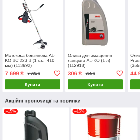
Мотокоса бензинова AL-
Олива для змащення
Олив
KO BC 223 B (1 к.с., 410
ланцюга AL-KO (1 л)
Pros
мм) (113692)
(112918)
(355
7 699
306
44 
₴
₴
8 931 ₴
355 ₴
Купити
Купити
Акційні пропозиції та новинки
–15%
–15%