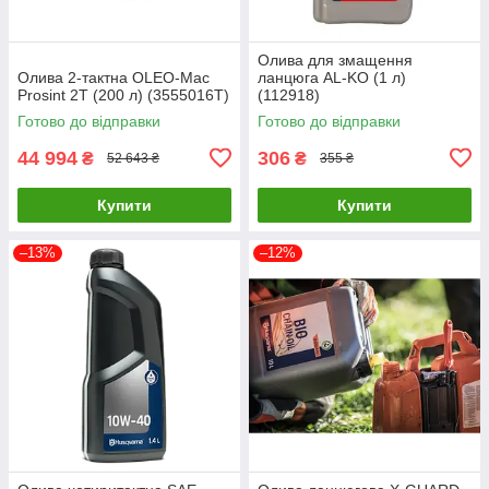
Олива для змащення
Олива 2-тактна OLEO-Mac
ланцюга AL-KO (1 л)
Prosint 2T (200 л) (3555016T)
(112918)
Готово до відправки
Готово до відправки
44 994
306
₴
₴
52 643 ₴
355 ₴
Купити
Купити
–13%
–12%